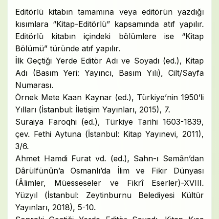
Editörlü kitabın tamamına veya editörün yazdığı
kısımlara “Kitap-Editörlü” kapsamında atıf yapılır.
Editörlü kitabın içindeki bölümlere ise “Kitap
Bölümü” türünde atıf yapılır.
İlk Geçtiği Yerde Editör Adı ve Soyadı (ed.), Kitap
Adı (Basım Yeri: Yayıncı, Basım Yılı), Cilt/Sayfa
Numarası.
Örnek Mete Kaan Kaynar (ed.), Türkiye’nin 1950’li
Yılları (İstanbul: İletişim Yayınları, 2015), 7.
Suraiya Faroqhi (ed.), Türkiye Tarihi 1603-1839,
çev. Fethi Aytuna (İstanbul: Kitap Yayınevi, 2011),
3/6.
Ahmet Hamdi Furat vd. (ed.), Sahn-ı Semân’dan
Dârülfünûn’a Osmanlı’da İlim ve Fikir Dünyası
(Âlimler, Müesseseler ve Fikrî Eserler)-XVIII.
Yüzyıl (İstanbul: Zeytinburnu Belediyesi Kültür
Yayınları, 2018), 5-10.