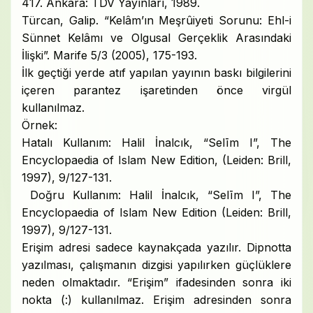
417. Ankara: TDV Yayınları, 1989.
Türcan, Galip. “Kelâm’ın Meşrûiyeti Sorunu: Ehl-i
Sünnet Kelâmı ve Olgusal Gerçeklik Arasındaki
İlişki”. Marife 5/3 (2005), 175-193.
İlk geçtiği yerde atıf yapılan yayının baskı bilgilerini
içeren parantez işaretinden önce virgül
kullanılmaz.
Örnek:
Hatalı Kullanım: Halil İnalcık, “Selīm I”, The
Encyclopaedia of Islam New Edition, (Leiden: Brill,
1997), 9/127-131.
Doğru Kullanım: Halil İnalcık, “Selīm I”, The
Encyclopaedia of Islam New Edition (Leiden: Brill,
1997), 9/127-131.
Erişim adresi sadece kaynakçada yazılır. Dipnotta
yazılması, çalışmanın dizgisi yapılırken güçlüklere
neden olmaktadır. “Erişim” ifadesinden sonra iki
nokta (:) kullanılmaz. Erişim adresinden sonra