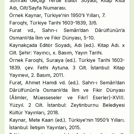
Sonraki Geçtiği Yerde Editör Soyadı, Kitap Kısa
Adı, Cilt/Sayfa Numarası.
Örnek Kaynar, Türkiye’nin 1950’li Yılları, 7.
Faroqhi, Türkiye Tarihi 1603-1839, 3/6.
Furat vd., Sahn-ı Semân’dan Dârülfünûn’a
Osmanlı’da İlim ve Fikir Dünyası, 5-10.
Kaynakçada Editör Soyadı, Adı (ed.). Kitap Adı. x
Cilt. Şehir: Yayıncı, x. Basım, Yayın Tarihi.
Örnek Faroqhi, Suraiya (ed.). Türkiye Tarihi 1603-
1839. çev. Fethi Aytuna. 3 Cilt. İstanbul: Kitap
Yayınevi, 2. Basım, 2011.
Furat, Ahmet Hamdi vd. (ed.). Sahn-ı Semân’dan
Dârülfünûn’a Osmanlı’da İlim ve Fikir Dünyası
(Âlimler, Müesseseler ve Fikrî Eserler)-XVIII.
Yüzyıl. 2 Cilt. İstanbul: Zeytinburnu Belediyesi
Kültür Yayınları, 2018.
Kaynar, Mete Kaan (ed.). Türkiye’nin 1950’li Yılları.
İstanbul: İletişim Yayınları, 2015.