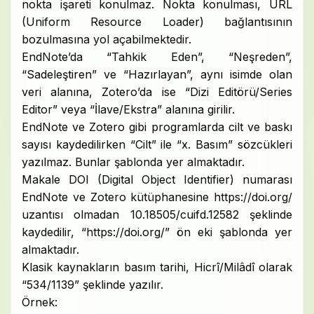
nokta işareti konulmaz. Nokta konulması, URL
(Uniform Resource Loader) bağlantısının
bozulmasına yol açabilmektedir.
EndNote’da “Tahkik Eden”, “Neşreden”,
“Sadeleştiren” ve “Hazırlayan”, aynı isimde olan
veri alanına, Zotero’da ise “Dizi Editörü/Series
Editor” veya “İlave/Ekstra” alanına girilir.
EndNote ve Zotero gibi programlarda cilt ve baskı
sayısı kaydedilirken “Cilt” ile “x. Basım” sözcükleri
yazılmaz. Bunlar şablonda yer almaktadır.
Makale DOI (Digital Object Identifier) numarası
EndNote ve Zotero kütüphanesine https://doi.org/
uzantısı olmadan 10.18505/cuifd.12582 şeklinde
kaydedilir, “https://doi.org/” ön eki şablonda yer
almaktadır.
Klasik kaynakların basım tarihi, Hicrî/Milâdî olarak
“534/1139” şeklinde yazılır.
Örnek: