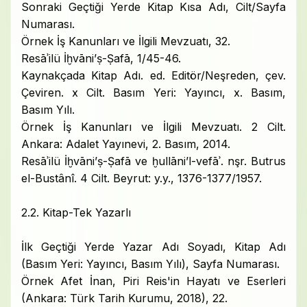
Sonraki Geçtiği Yerde Kitap Kısa Adı, Cilt/Sayfa
Numarası.
Örnek İş Kanunları ve İlgili Mevzuatı, 32.
Resāʾilü İḫvāni’ṣ-Ṣafā, 1/45-46.
Kaynakçada Kitap Adı. ed. Editör/Neşreden, çev.
Çeviren. x Cilt. Basım Yeri: Yayıncı, x. Basım,
Basım Yılı.
Örnek İş Kanunları ve İlgili Mevzuatı. 2 Cilt.
Ankara: Adalet Yayınevi, 2. Basım, 2014.
Resāʾilü İḫvāni’ṣ-Ṣafā ve ḫullāni’l-vefāʾ. nşr. Butrus
el-Bustânî. 4 Cilt. Beyrut: y.y., 1376-1377/1957.
2.2. Kitap-Tek Yazarlı
İlk Geçtiği Yerde Yazar Adı Soyadı, Kitap Adı
(Basım Yeri: Yayıncı, Basım Yılı), Sayfa Numarası.
Örnek Afet İnan, Piri Reis'in Hayatı ve Eserleri
(Ankara: Türk Tarih Kurumu, 2018), 22.