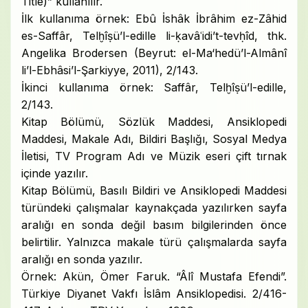
Title)” kullanılır.
İlk kullanıma örnek: Ebû İshâk İbrâhim ez-Zâhid
es-Saffâr, Telḫîṣü’l-edille li-ḳavâʿidi’t-tevḥîd, thk.
Angelika Brodersen (Beyrut: el-Ma‘hedü’l-Almânî
li’l-Ebhâsi’l-Şarkiyye, 2011), 2/143.
İkinci kullanıma örnek: Saffâr, Telḫîṣü’l-edille,
2/143.
Kitap Bölümü, Sözlük Maddesi, Ansiklopedi
Maddesi, Makale Adı, Bildiri Başlığı, Sosyal Medya
İletisi, TV Program Adı ve Müzik eseri çift tırnak
içinde yazılır.
Kitap Bölümü, Basılı Bildiri ve Ansiklopedi Maddesi
türündeki çalışmalar kaynakçada yazılırken sayfa
aralığı en sonda değil basım bilgilerinden önce
belirtilir. Yalnızca makale türü çalışmalarda sayfa
aralığı en sonda yazılır.
Örnek: Akün, Ömer Faruk. “Âlî Mustafa Efendi”.
Türkiye Diyanet Vakfı İslâm Ansiklopedisi. 2/416-