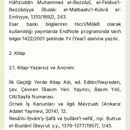
Hâfızüddin Muhammed el-Bezzâzî, el-Fetâva’l-
Bezzâziyye (Bulak: el-Matbaatü’l-Kübrâ el-
Emîriyye, 1310/1892), 243.
Eser baskı bilgilerinin Hicrî/Milâdî olarak
kullanıldığı yayınlarda EndNote programında tarih
bilgisi 1422/2001 şeklinde Yıl (Year) alanına yazılır.
2. Kitap
2.1. Kitap-Yazarsız ve Anonim
İlk Geçtiği Yerde Kitap Adı, ed. Editör/Neşreden,
çev. Çeviren (Basım Yeri: Yayıncı, Basım Yılı),
Cilt/Sayfa Numarası.
Örnek İş Kanunları ve İlgili Mevzuatı (Ankara:
Adalet Yayınevi, 2014), 12.
Resāʾilü İḫvāni’ṣ-Ṣafā ve ḫullāni’l-vefāʾ, nşr. Butrus
el-Bustânî (Beyrut: y.y., 1376-1377/1957), 1/45.