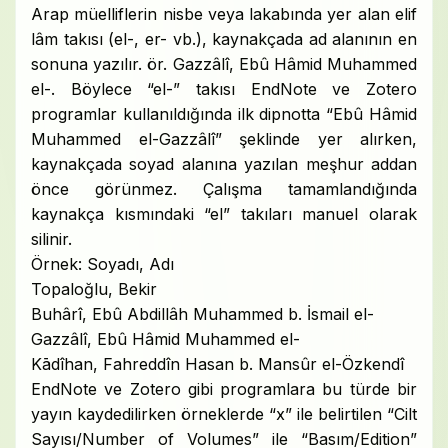
Arap müelliflerin nisbe veya lakabında yer alan elif
lâm takısı (el-, er- vb.), kaynakçada ad alanının en
sonuna yazılır. ör. Gazzâlî, Ebû Hâmid Muhammed
el-. Böylece “el-” takısı EndNote ve Zotero
programlar kullanıldığında ilk dipnotta “Ebû Hâmid
Muhammed el-Gazzâlî” şeklinde yer alırken,
kaynakçada soyad alanına yazılan meşhur addan
önce görünmez. Çalışma tamamlandığında
kaynakça kısmındaki “el” takıları manuel olarak
silinir.
Örnek: Soyadı, Adı
Topaloğlu, Bekir
Buhârî, Ebû Abdillâh Muhammed b. İsmail el-
Gazzâlî, Ebû Hâmid Muhammed el-
Kādîhan, Fahreddîn Hasan b. Mansûr el-Özkendî
EndNote ve Zotero gibi programlara bu türde bir
yayın kaydedilirken örneklerde “x” ile belirtilen “Cilt
Sayısı/Number of Volumes” ile “Basım/Edition”