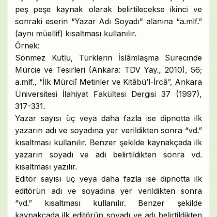
peş peşe kaynak olarak belirtilecekse ikinci ve
sonraki eserin “Yazar Adı Soyadı” alanına “a.mlf.”
(aynı müellif) kısaltması kullanılır.
Örnek:
Sönmez Kutlu, Türklerin İslâmlaşma Sürecinde
Mürcie ve Tesirleri (Ankara: TDV Yay., 2010), 56;
a.mlf., “İlk Mürciî Metinler ve Kitâbü’l-İrcâ”, Ankara
Üniversitesi İlahiyat Fakültesi Dergisi 37 (1997),
317-331.
Yazar sayısı üç veya daha fazla ise dipnotta ilk
yazarın adı ve soyadına yer verildikten sonra “vd.”
kısaltması kullanılır. Benzer şekilde kaynakçada ilk
yazarın soyadı ve adı belirtildikten sonra vd.
kısaltması yazılır.
Editör sayısı üç veya daha fazla ise dipnotta ilk
editörün adı ve soyadına yer verildikten sonra
“vd.” kısaltması kullanılır. Benzer şekilde
kaynakçada ilk editörün soyadı ve adı belirtildikten