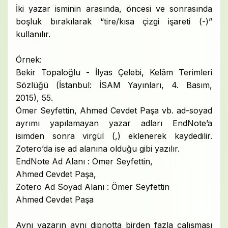
İki yazar isminin arasında, öncesi ve sonrasında
boşluk bırakılarak “tire/kısa çizgi işareti (-)”
kullanılır.
Örnek:
Bekir Topaloğlu - İlyas Çelebi, Kelâm Terimleri
Sözlüğü (İstanbul: İSAM Yayınları, 4. Basım,
2015), 55.
Ömer Seyfettin, Ahmed Cevdet Paşa vb. ad-soyad
ayrımı yapılamayan yazar adları EndNote’a
isimden sonra virgül (,) eklenerek kaydedilir.
Zotero’da ise ad alanına olduğu gibi yazılır.
EndNote Ad Alanı : Ömer Seyfettin,
Ahmed Cevdet Paşa,
Zotero Ad Soyad Alanı : Ömer Seyfettin
Ahmed Cevdet Paşa
Aynı yazarın aynı dipnotta birden fazla çalışması