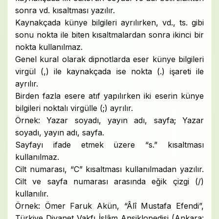
sonra vd. kısaltması yazılır.
Kaynakçada künye bilgileri ayrılırken, vd., ts. gibi
sonu nokta ile biten kısaltmalardan sonra ikinci bir
nokta kullanılmaz.
Genel kural olarak dipnotlarda eser künye bilgileri
virgül (,) ile kaynakçada ise nokta (.) işareti ile
ayrılır.
Birden fazla esere atıf yapılırken iki eserin künye
bilgileri noktalı virgülle (;) ayrılır.
Örnek: Yazar soyadı, yayın adı, sayfa; Yazar
soyadı, yayın adı, sayfa.
Sayfayı ifade etmek üzere “s.” kısaltması
kullanılmaz.
Cilt numarası, “C” kısaltması kullanılmadan yazılır.
Cilt ve sayfa numarası arasında eğik çizgi (/)
kullanılır.
Örnek: Ömer Faruk Akün, “Âlî Mustafa Efendi”,
Türkiye Diyanet Vakfı İslâm Ansiklopedisi (Ankara: