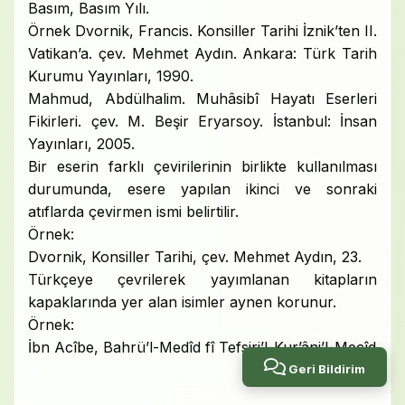
Basım, Basım Yılı.
Örnek Dvornik, Francis. Konsiller Tarihi İznik’ten II.
Vatikan’a. çev. Mehmet Aydın. Ankara: Türk Tarih
Kurumu Yayınları, 1990.
Mahmud, Abdülhalim. Muhâsibî Hayatı Eserleri
Fikirleri. çev. M. Beşir Eryarsoy. İstanbul: İnsan
Yayınları, 2005.
Bir eserin farklı çevirilerinin birlikte kullanılması
durumunda, esere yapılan ikinci ve sonraki
atıflarda çevirmen ismi belirtilir.
Örnek:
Dvornik, Konsiller Tarihi, çev. Mehmet Aydın, 23.
Türkçeye çevrilerek yayımlanan kitapların
kapaklarında yer alan isimler aynen korunur.
Örnek:
İbn Acîbe, Bahrü’l-Medîd fî Tefsiri’l-Kur’âni’l-Mecîd
Geri Bildirim