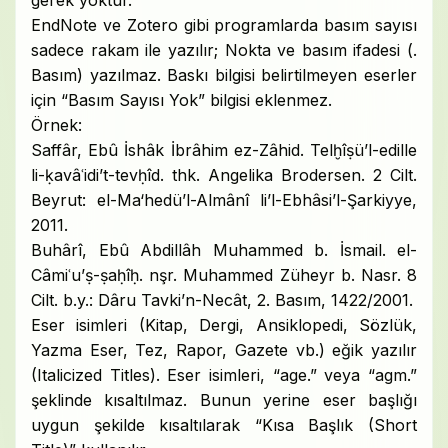
gerek yoktur.
EndNote ve Zotero gibi programlarda basım sayısı
sadece rakam ile yazılır; Nokta ve basım ifadesi (.
Basım) yazılmaz. Baskı bilgisi belirtilmeyen eserler
için “Basım Sayısı Yok” bilgisi eklenmez.
Örnek:
Saffâr, Ebû İshâk İbrâhim ez-Zâhid. Telḫîṣü’l-edille
li-ḳavâʿidi’t-tevḥîd. thk. Angelika Brodersen. 2 Cilt.
Beyrut: el-Ma‘hedü’l-Almânî li’l-Ebhâsi’l-Şarkiyye,
2011.
Buhârî, Ebû Abdillâh Muhammed b. İsmail. el-
Câmiʿu’ṣ-ṣaḥîḥ. nşr. Muhammed Züheyr b. Nasr. 8
Cilt. b.y.: Dâru Tavki’n-Necât, 2. Basım, 1422/2001.
Eser isimleri (Kitap, Dergi, Ansiklopedi, Sözlük,
Yazma Eser, Tez, Rapor, Gazete vb.) eğik yazılır
(Italicized Titles). Eser isimleri, “age.” veya “agm.”
şeklinde kısaltılmaz. Bunun yerine eser başlığı
uygun şekilde kısaltılarak “Kısa Başlık (Short