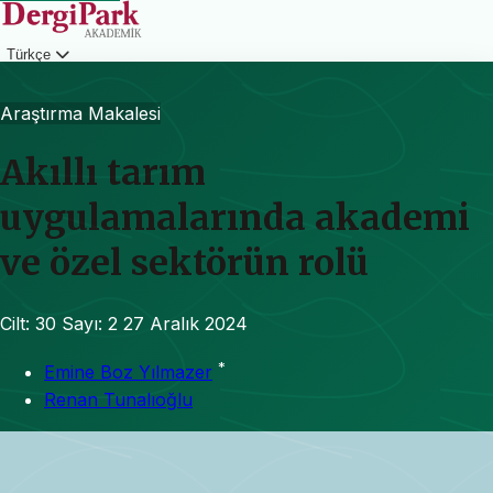
Türkçe
Giriş
Araştırma Makalesi
Akıllı tarım
uygulamalarında akademi
ve özel sektörün rolü
Cilt: 30
Sayı: 2
27 Aralık 2024
*
Emine Boz Yılmazer
Renan Tunalıoğlu