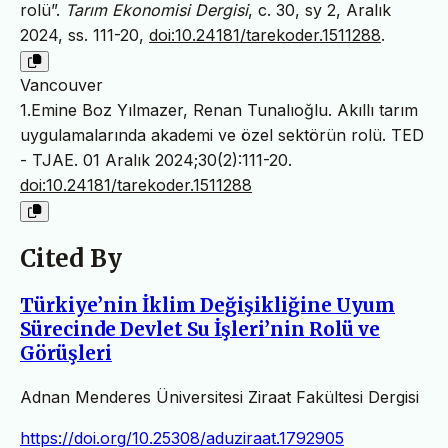
rolü”.
Tarım Ekonomisi Dergisi
, c. 30, sy 2, Aralık
2024, ss. 111-20,
doi:10.24181/tarekoder.1511288
.
Vancouver
1.Emine Boz Yılmazer, Renan Tunalıoğlu. Akıllı tarım
uygulamalarında akademi ve özel sektörün rolü. TED
- TJAE. 01 Aralık 2024;30(2):111-20.
doi:10.24181/tarekoder.1511288
Cited By
Türkiye’nin İklim Değişikliğine Uyum
Sürecinde Devlet Su İşleri’nin Rolü ve
Görüşleri
Adnan Menderes Üniversitesi Ziraat Fakültesi Dergisi
https://doi.org/10.25308/aduziraat.1792905