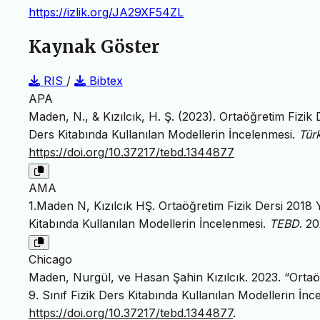
https://izlik.org/JA29XF54ZL
Kaynak Göster
RIS
/
Bibtex
APA
Maden, N., & Kızılcık, H. Ş. (2023). Ortaöğretim Fizik
Ders Kitabında Kullanılan Modellerin İncelenmesi.
Türk
https://doi.org/10.37217/tebd.1344877
AMA
1.Maden N, Kızılcık HŞ. Ortaöğretim Fizik Dersi 2018 
Kitabında Kullanılan Modellerin İncelenmesi.
TEBD
. 2
Chicago
Maden, Nurgül, ve Hasan Şahin Kızılcık. 2023. “Ortaö
9. Sınıf Fizik Ders Kitabında Kullanılan Modellerin İnc
https://doi.org/10.37217/tebd.1344877
.