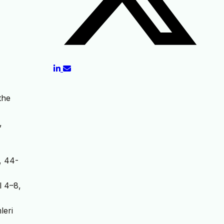
the
,
, 44-
l 4–8,
leri