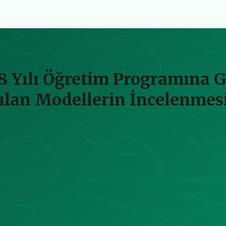
8 Yılı Öğretim Programına G
nılan Modellerin İncelenmes