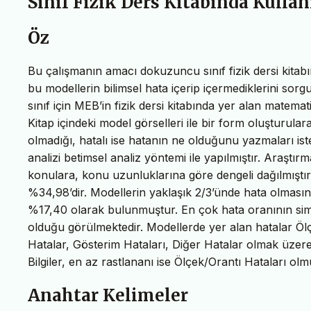
Sınıf Fizik Ders Kitabında Kulla
Öz
Bu çalışmanın amacı dokuzuncu sınıf fizik dersi kitabınd
bu modellerin bilimsel hata içerip içermediklerini sor
sınıf için MEB’in fizik dersi kitabında yer alan matema
Kitap içindeki model görselleri ile bir form oluşturu
olmadığı, hatalı ise hatanın ne olduğunu yazmaları isten
analizi betimsel analiz yöntemi ile yapılmıştır. Araştır
konulara, konu uzunluklarına göre dengeli dağılmıştı
%34,98’dir. Modellerin yaklaşık 2/3’ünde hata olmasın
%17,40 olarak bulunmuştur. En çok hata oranının sim
olduğu görülmektedir. Modellerde yer alan hatalar Ölçe
Hatalar, Gösterim Hataları, Diğer Hatalar olmak üzere 
Bilgiler, en az rastlananı ise Ölçek/Orantı Hataları olm
Anahtar Kelimeler