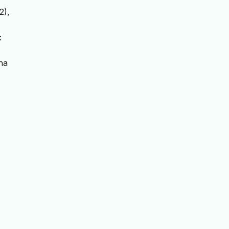
2),
:
na