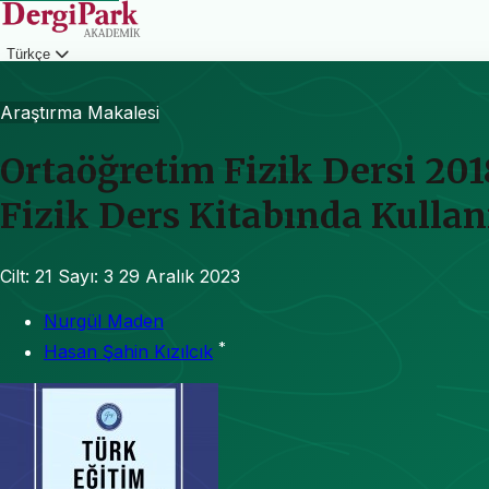
Türkçe
Giriş
Araştırma Makalesi
Ortaöğretim Fizik Dersi 201
Fizik Ders Kitabında Kulla
Cilt: 21
Sayı: 3
29 Aralık 2023
Nurgül Maden
*
Hasan Şahin Kızılcık