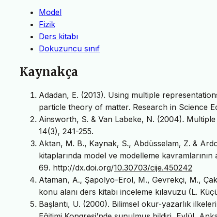
Model
Fizik
Ders kitabı
Dokuzuncu sınıf
Kaynakça
Adadan, E. (2013). Using multiple representation
particle theory of matter. Research in Science E
Ainsworth, S. & Van Labeke, N. (2004). Multiple
14(3), 241-255.
Aktan, M. B., Kaynak, S., Abdüsselam, Z. & Ardo
kitaplarında model ve modelleme kavramlarının a
69. http://dx.doi.org/
10.30703/cije.450242
Ataman, A., Şapolyo-Erol, M., Gevrekçi, M., Çakm
konu alanı ders kitabı inceleme kılavuzu (L. Küçü
Başlantı, U. (2000). Bilimsel okur-yazarlık ilkeleri 
Eğitimi Kongresi’nde sunulmuş bildiri, Eylül, Ank