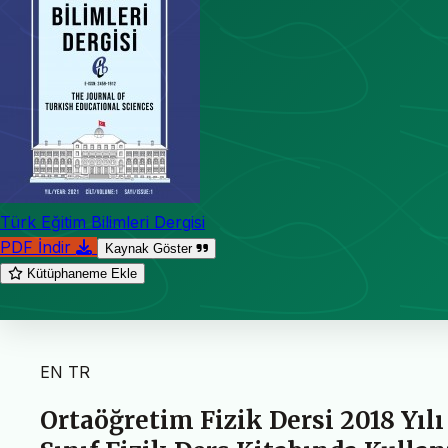
Türk Eğitim Bilimleri Dergisi
PDF İndir
Kaynak Göster
Kütüphaneme Ekle
EN
TR
Ortaöğretim Fizik Dersi 2018 Yıl