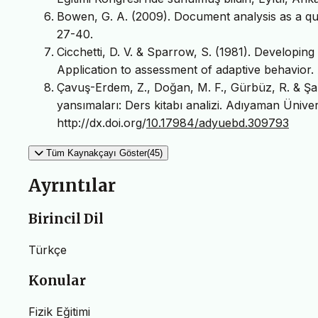
Bowen, G. A. (2009). Document analysis as a qua
27-40.
Cicchetti, D. V. & Sparrow, S. (1981). Developing cr
Application to assessment of adaptive behavior.
Çavuş-Erdem, Z., Doğan, M. F., Gürbüz, R. & Şa
yansımaları: Ders kitabı analizi. Adıyaman Üniversi
http://dx.doi.org/
10.17984/adyuebd.309793
Tüm Kaynakçayı Göster(45)
Ayrıntılar
Birincil Dil
Türkçe
Konular
Fizik Eğitimi