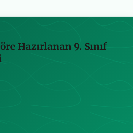
öre Hazırlanan 9. Sınıf
i