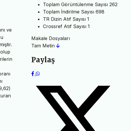
Toplam Görüntülenme Sayısı
262
Toplam İndirilme Sayısı
698
TR Dizin Atıf Sayısı
1
Crossref Atıf Sayısı
1
ını ve
cu
Makale Dosyaları
iştir.
Tam Metin
 olup
Paylaş
ilerin
oranı
nı
9,62)
turan