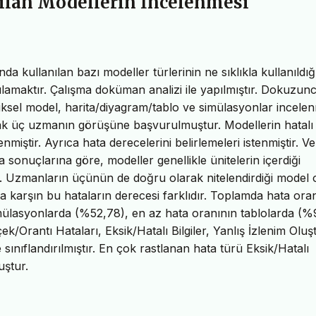
nılan Modellerin İncelenmesi
a kullanılan bazı modeller türlerinin ne sıklıkla kullanıldığ
gulamaktır. Çalışma doküman analizi ile yapılmıştır. Dokuzun
tiksel model, harita/diyagram/tablo ve simülasyonlar incelenm
larak üç uzmanın görüşüne başvurulmuştur. Modellerin hatalı
miştir. Ayrıca hata derecelerini belirlemeleri istenmiştir. Ver
ma sonuçlarına göre, modeller genellikle ünitelerin içerdiği
r. Uzmanların üçünün de doğru olarak nitelendirdiği model 
a karşın bu hataların derecesi farklıdır. Toplamda hata ora
ülasyonlarda (%52,78), en az hata oranının tablolarda (%
k/Orantı Hataları, Eksik/Hatalı Bilgiler, Yanlış İzlenim Oluş
sınıflandırılmıştır. En çok rastlanan hata türü Eksik/Hatalı
uştur.