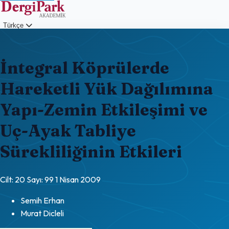
Türkçe
Giriş
İntegral Köprülerde
Hareketli Yük Dağılımına
Yapı-Zemin Etkileşimi ve
Uç-Ayak Tabliye
Sürekliliğinin Etkileri
Cilt: 20
Sayı: 99
1 Nisan 2009
Semih Erhan
Murat Dicleli