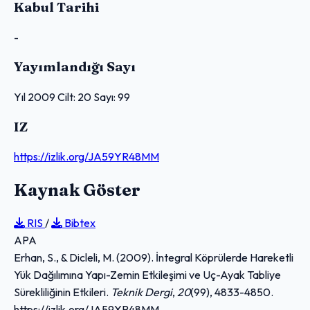
Kabul Tarihi
-
Yayımlandığı Sayı
Yıl 2009 Cilt: 20 Sayı: 99
IZ
https://izlik.org/JA59YR48MM
Kaynak Göster
RIS
/
Bibtex
APA
Erhan, S., & Dicleli, M. (2009). İntegral Köprülerde Hareketli
Yük Dağılımına Yapı-Zemin Etkileşimi ve Uç-Ayak Tabliye
Sürekliliğinin Etkileri.
Teknik Dergi
,
20
(99), 4833-4850.
https://izlik.org/JA59YR48MM