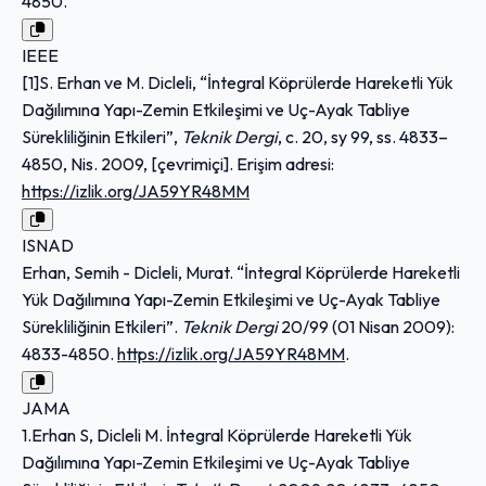
4850.
IEEE
[1]S. Erhan ve M. Dicleli, “İntegral Köprülerde Hareketli Yük
Dağılımına Yapı-Zemin Etkileşimi ve Uç-Ayak Tabliye
Sürekliliğinin Etkileri”,
Teknik Dergi
, c. 20, sy 99, ss. 4833–
4850, Nis. 2009, [çevrimiçi]. Erişim adresi:
https://izlik.org/JA59YR48MM
ISNAD
Erhan, Semih - Dicleli, Murat. “İntegral Köprülerde Hareketli
Yük Dağılımına Yapı-Zemin Etkileşimi ve Uç-Ayak Tabliye
Sürekliliğinin Etkileri”.
Teknik Dergi
20/99 (01 Nisan 2009):
4833-4850.
https://izlik.org/JA59YR48MM
.
JAMA
1.Erhan S, Dicleli M. İntegral Köprülerde Hareketli Yük
Dağılımına Yapı-Zemin Etkileşimi ve Uç-Ayak Tabliye