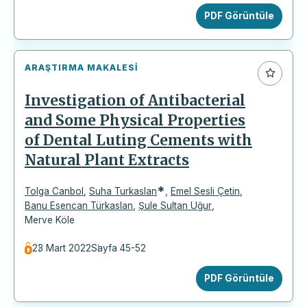
PDF Görüntüle
ARAŞTIRMA MAKALESI
Investigation of Antibacterial
and Some Physical Properties
of Dental Luting Cements with
Natural Plant Extracts
*
Tolga Canbol
,
Suha Turkaslan
,
Emel Sesli Çetin
,
Banu Esencan Türkaslan
,
Şule Sultan Uğur
,
Merve Köle
23 Mart 2022
Sayfa 45-52
PDF Görüntüle