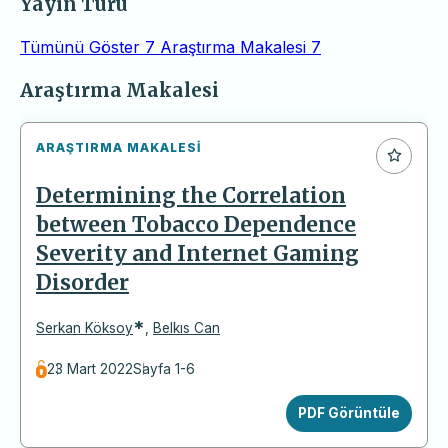
Yayın Türü
Tümünü Göster
7
Araştırma Makalesi
7
Makaleler
Araştırma Makalesi
ARAŞTIRMA MAKALESI
Determining the Correlation
between Tobacco Dependence
Severity and Internet Gaming
Disorder
*
Serkan Köksoy
,
Belkıs Can
23 Mart 2022
Sayfa 1-6
PDF Görüntüle