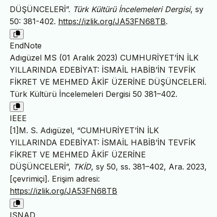
DÜŞÜNCELERİ”.
Türk Kültürü İncelemeleri Dergisi
, sy
50: 381-402.
https://izlik.org/JA53FN68TB
.
EndNote
Adıgüzel MS (01 Aralık 2023) CUMHURİYET’İN İLK
YILLARINDA EDEBİYAT: İSMAİL HABİB’İN TEVFİK
FİKRET VE MEHMED ÂKİF ÜZERİNE DÜŞÜNCELERİ.
Türk Kültürü İncelemeleri Dergisi 50 381–402.
IEEE
[1]M. S. Adıgüzel, “CUMHURİYET’İN İLK
YILLARINDA EDEBİYAT: İSMAİL HABİB’İN TEVFİK
FİKRET VE MEHMED ÂKİF ÜZERİNE
DÜŞÜNCELERİ”,
TKİD
, sy 50, ss. 381–402, Ara. 2023,
[çevrimiçi]. Erişim adresi:
https://izlik.org/JA53FN68TB
ISNAD