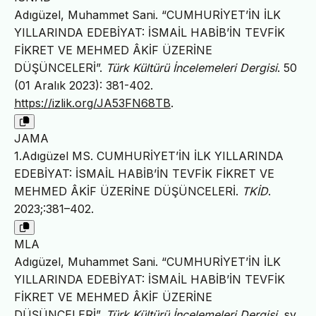
Adıgüzel, Muhammet Sani. “CUMHURİYET’İN İLK
YILLARINDA EDEBİYAT: İSMAİL HABİB’İN TEVFİK
FİKRET VE MEHMED ÂKİF ÜZERİNE
DÜŞÜNCELERİ”.
Türk Kültürü İncelemeleri Dergisi
. 50
(01 Aralık 2023): 381-402.
https://izlik.org/JA53FN68TB
.
JAMA
1.Adıgüzel MS. CUMHURİYET’İN İLK YILLARINDA
EDEBİYAT: İSMAİL HABİB’İN TEVFİK FİKRET VE
MEHMED ÂKİF ÜZERİNE DÜŞÜNCELERİ.
TKİD
.
2023;:381–402.
MLA
Adıgüzel, Muhammet Sani. “CUMHURİYET’İN İLK
YILLARINDA EDEBİYAT: İSMAİL HABİB’İN TEVFİK
FİKRET VE MEHMED ÂKİF ÜZERİNE
DÜŞÜNCELERİ”.
Türk Kültürü İncelemeleri Dergisi
, sy