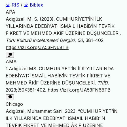
RIS
/
Bibtex
APA
Adıgüzel, M. S. (2023). CUMHURİYET’İN İLK
YILLARINDA EDEBİYAT: İSMAİL HABİB’İN TEVFİK
FİKRET VE MEHMED ÂKİF ÜZERİNE DÜŞÜNCELERİ.
Türk Kültürü İncelemeleri Dergisi
,
50
, 381-402.
https://izlik.org/JA53FN68TB
AMA
1.Adıgüzel MS. CUMHURİYET’İN İLK YILLARINDA
EDEBİYAT: İSMAİL HABİB’İN TEVFİK FİKRET VE
MEHMED ÂKİF ÜZERİNE DÜŞÜNCELERİ.
TKİD
.
2023;(50):381-402.
https://izlik.org/JA53FN68TB
Chicago
Adıgüzel, Muhammet Sani. 2023. “CUMHURİYET’İN
İLK YILLARINDA EDEBİYAT: İSMAİL HABİB’İN
TEVFİK FİKRET VE MEHMED ÂKİF ÜZERİNE