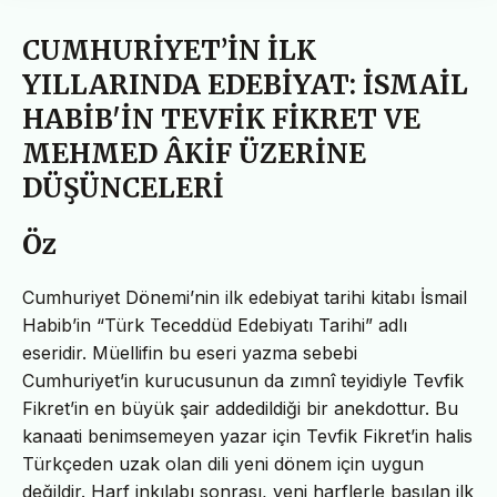
CUMHURİYET’İN İLK
YILLARINDA EDEBİYAT: İSMAİL
HABİB'İN TEVFİK FİKRET VE
MEHMED ÂKİF ÜZERİNE
DÜŞÜNCELERİ
Öz
Cumhuriyet Dönemi’nin ilk edebiyat tarihi kitabı İsmail
Habib’in “Türk Teceddüd Edebiyatı Tarihi” adlı
eseridir. Müellifin bu eseri yazma sebebi
Cumhuriyet’in kurucusunun da zımnî teyidiyle Tevfik
Fikret’in en büyük şair addedildiği bir anekdottur. Bu
kanaati benimsemeyen yazar için Tevfik Fikret’in halis
Türkçeden uzak olan dili yeni dönem için uygun
değildir. Harf inkılabı sonrası, yeni harflerle basılan ilk