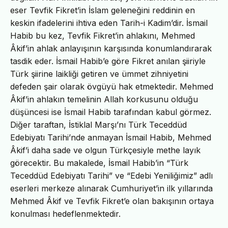
eser Tevfik Fikret’in İslam geleneğini reddinin en
keskin ifadelerini ihtiva eden Tarih-i Kadim’dir. İsmail
Habib bu kez, Tevfik Fikret’in ahlakını, Mehmed
Âkif’in ahlak anlayışının karşısında konumlandırarak
tasdik eder. İsmail Habib’e göre Fikret anılan şiiriyle
Türk şiirine laikliği getiren ve ümmet zihniyetini
defeden şair olarak övgüyü hak etmektedir. Mehmed
Âkif’in ahlakın temelinin Allah korkusunu olduğu
düşüncesi ise İsmail Habib tarafından kabul görmez.
Diğer taraftan, İstiklal Marşı’nı Türk Teceddüd
Edebiyatı Tarihi’nde anmayan İsmail Habib, Mehmed
Âkif’i daha sade ve olgun Türkçesiyle methe layık
görecektir. Bu makalede, İsmail Habib’in “Türk
Teceddüd Edebiyatı Tarihi” ve “Edebi Yeniliğimiz” adlı
eserleri merkeze alınarak Cumhuriyet’in ilk yıllarında
Mehmed Âkif ve Tevfik Fikret’e olan bakışının ortaya
konulması hedeflenmektedir.