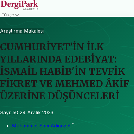
Türkçe
Giriş
Araştırma Makalesi
CUMHURİYET’İN İLK
YILLARINDA EDEBİYAT:
İSMAİL HABİB'İN TEVFİK
FİKRET VE MEHMED ÂKİF
ÜZERİNE DÜŞÜNCELERİ
Sayı: 50
24 Aralık 2023
*
Muhammet Sani Adıgüzel