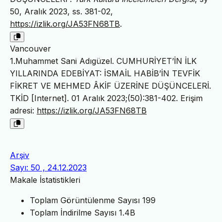
50, Aralık 2023, ss. 381-02,
https://izlik.org/JA53FN68TB
.
Vancouver
1.Muhammet Sani Adıgüzel. CUMHURİYET’İN İLK
YILLARINDA EDEBİYAT: İSMAİL HABİB’İN TEVFİK
FİKRET VE MEHMED ÂKİF ÜZERİNE DÜŞÜNCELERİ.
TKİD [Internet]. 01 Aralık 2023;(50):381-402. Erişim
adresi:
https://izlik.org/JA53FN68TB
Arşiv
Sayı: 50 , 24.12.2023
Makale İstatistikleri
Toplam Görüntülenme Sayısı
199
Toplam İndirilme Sayısı
1.4B