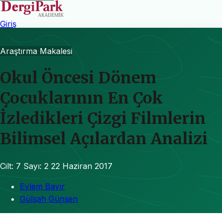
Giriş
Araştırma Makalesi
Okul Öncesi Dönem
Çocuklarının En Çok
İzledikleri Çizgi Filmlerin
Bilimsel Açılardan Analizi
Cilt: 7
Sayı: 2
22 Haziran 2017
Eylem Bayır
Gülşah Günşen