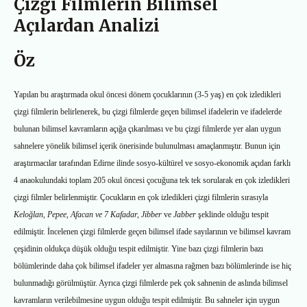
Çizgi Filmlerin Bilimsel
Açılardan Analizi
Öz
Yapılan bu araştırmada okul öncesi dönem çocuklarının (3-5 yaş) en çok izledikleri
çizgi filmlerin belirlenerek, bu çizgi filmlerde geçen bilimsel ifadelerin ve ifadelerde
bulunan bilimsel kavramların açığa çıkarılması ve bu çizgi filmlerde yer alan uygun
sahnelere yönelik bilimsel içerik önerisinde bulunulması amaçlanmıştır. Bunun için
araştırmacılar tarafından Edirne ilinde sosyo-kültürel ve sosyo-ekonomik açıdan farklı
4 anaokulundaki toplam 205 okul öncesi çocuğuna tek tek sorularak en çok izledikleri
çizgi filmler belirlenmiştir. Çocukların en çok izledikleri çizgi filmlerin sırasıyla
Keloğlan, Pepee, Afacan ve 7 Kafadar, Jibber
ve
Jabber
şeklinde olduğu tespit
edilmiştir. İncelenen çizgi filmlerde geçen bilimsel ifade sayılarının ve bilimsel kavram
çeşidinin oldukça düşük olduğu tespit edilmiştir. Yine bazı çizgi filmlerin bazı
bölümlerinde daha çok bilimsel ifadeler yer almasına rağmen bazı bölümlerinde ise hiç
bulunmadığı görülmüştür. Ayrıca çizgi filmlerde pek çok sahnenin de aslında bilimsel
kavramların verilebilmesine uygun olduğu tespit edilmiştir. Bu sahneler için uygun