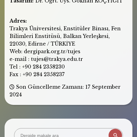
Tasarım:
Dr. Öğrt. Üys. Gökhan KOÇYİĞİT
Adres:
Trakya Üniversitesi, Enstitüler Binası, Fen
Bilimleri Enstitüsü, Balkan Yerleşkesi,
22030, Edirne / TÜRKİYE
Web: dergipark.org.tr/tujes
e-mail : tujes@trakya.edu.tr
Tel : +90 284 2358230
Fax : +90 284 2358237
Son Güncelleme Zamanı: 17 September
2024