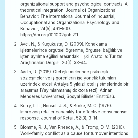
organizational support and psychological contracts: A
theoretical integration. Journal of Organizational
Behavior: The International Journal of Industrial,
Occupational and Organizational Psychology and
Behavior, 24(5), 491–509.
https://doi.org/10.1002/job.211
.
Avcı, N., & Küçükusta, D. (2009). Konaklama
işletmelerinde örgütsel öğrenme, örgütsel bağlılık ve
işten ayrılma eğilimi arasındaki ilişki. Anatolia: Turizm
Araştırmaları Dergisi, 20(1), 33–44.
Aydın, R. (2016). Otel işletmelerinde psikolojik
sözleşmeler ve iş görenlerin işe yönelik tutumları
üzerindeki etkisi: Antalya 5 yıldızlı otel işletmelerinde bir
araştırma [Yayımlanmamış doktora tezi]. Adnan
Menderes Üniversitesi, Sosyal Bilimler Enstitüsü.
Berry, L. L., Hensel, J. S., & Burke, M. C. (1976).
Improving retailer capability for effective consumerism
response. Journal of Retail, 52(3), 3–14.
Blomme, R. J., Van Rheede, A., & Tromp, D. M. (2010).
Work-family conflict as a cause for turnover intentions