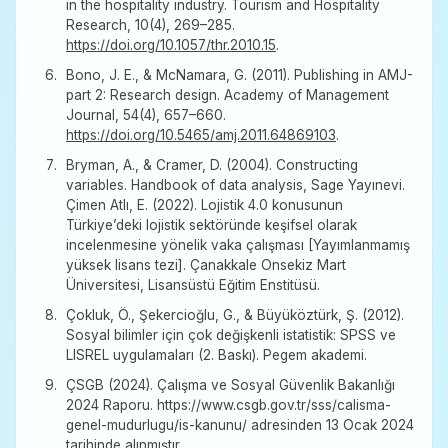
in the hospitality industry. Tourism and Hospitality
Research, 10(4), 269–285.
https://doi.org/10.1057/thr.2010.15
.
Bono, J. E., & McNamara, G. (2011). Publishing in AMJ-
part 2: Research design. Academy of Management
Journal, 54(4), 657–660.
https://doi.org/10.5465/amj.2011.64869103
.
Bryman, A., & Cramer, D. (2004). Constructing
variables. Handbook of data analysis, Sage Yayınevi.
Çimen Atlı, E. (2022). Lojistik 4.0 konusunun
Türkiye’deki lojistik sektöründe keşifsel olarak
incelenmesine yönelik vaka çalışması [Yayımlanmamış
yüksek lisans tezi]. Çanakkale Onsekiz Mart
Üniversitesi, Lisansüstü Eğitim Enstitüsü.
Çokluk, Ö., Şekercioğlu, G., & Büyüköztürk, Ş. (2012).
Sosyal bilimler için çok değişkenli istatistik: SPSS ve
LISREL uygulamaları (2. Baskı). Pegem akademi.
ÇSGB (2024). Çalışma ve Sosyal Güvenlik Bakanlığı
2024 Raporu. https://www.csgb.gov.tr/sss/calisma-
genel-mudurlugu/is-kanunu/ adresinden 13 Ocak 2024
tarihinde alınmıştır.