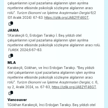
çalışanlarının içsel pazarlama algılarının işten ayrılma
niyetlerine etkisinde psikolojik sözleşme algılarının aracı
rolü”.
Turizm Ekonomi ve İşletme Araştırmaları Dergisi
6/2
(01 Aralık 2024): 67-83.
https://izlik.org/JA82YF46GT
.
JAMA
1.Karakeçili G, Erdoğan Tarakçı İ. Beş yıldızlı otel
çalışanlarının içsel pazarlama algılarının işten ayrılma
niyetlerine etkisinde psikolojik sözleşme algılarının aracı rolü.
TUREK
. 2024;6:67–83.
MLA
Karakeçili, Gökhan, ve İnci Erdoğan Tarakçı. “Beş yıldızlı
otel çalışanlarının içsel pazarlama algılarının işten ayrılma
niyetlerine etkisinde psikolojik sözleşme algılarının aracı
rolü”.
Turizm Ekonomi ve İşletme Araştırmaları Dergisi
, c. 6,
sy 2, Aralık 2024, ss. 67-83,
https://izlik.org/JA82YF46GT
.
Vancouver
1.Gökhan Karakeçili, İnci Erdoğan Tarakçı. Beş yıldızlı otel