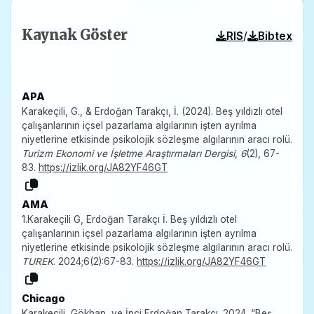
Kaynak Göster
/
RIS
Bibtex
APA
Karakeçili, G., & Erdoğan Tarakçı, İ. (2024). Beş yıldızlı otel
çalışanlarının içsel pazarlama algılarının işten ayrılma
niyetlerine etkisinde psikolojik sözleşme algılarının aracı rolü.
Turizm Ekonomi ve İşletme Araştırmaları Dergisi
,
6
(2), 67-
83.
https://izlik.org/JA82YF46GT
AMA
1.Karakeçili G, Erdoğan Tarakçı İ. Beş yıldızlı otel
çalışanlarının içsel pazarlama algılarının işten ayrılma
niyetlerine etkisinde psikolojik sözleşme algılarının aracı rolü.
TUREK
. 2024;6(2):67-83.
https://izlik.org/JA82YF46GT
Chicago
Karakeçili, Gökhan, ve İnci Erdoğan Tarakçı. 2024. “Beş