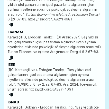
yıldızlı otel çalışanlarının içsel pazarlama algılarının işten
ayrılma niyetlerine etkisinde psikolojik sözleşme algılarının
aracı rolü”.
Turizm Ekonomi ve İşletme Araştırmaları Dergisi
6 (2): 67-83.
https://izlik.org/JA82YF46GT
.
EndNote
Karakeçili G, Erdoğan Tarakçı İ (01 Aralık 2024) Beş yıldızlı
otel çalışanlarının içsel pazarlama algılarının işten ayrılma
niyetlerine etkisinde psikolojik sözleşme algılarının aracı rolü.
Turizm Ekonomi ve İşletme Araştırmaları Dergisi 6 2 67–83.
IEEE
[1]G. Karakeçili ve İ. Erdoğan Tarakçı, “Beş yıldızlı otel
çalışanlarının içsel pazarlama algılarının işten ayrılma
niyetlerine etkisinde psikolojik sözleşme algılarının aracı
rolü”,
TUREK
, c. 6, sy 2, ss. 67–83, Ara. 2024, [çevrimiçi].
Erişim adresi:
https://izlik.org/JA82YF46GT
ISNAD
Karakeçili, Gökhan - Erdoğan Tarakçı, İnci. “Beş yıldızlı otel