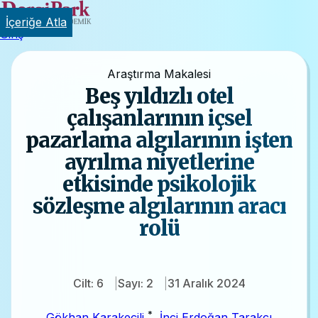
İçeriğe Atla
Giriş
Araştırma Makalesi
Beş yıldızlı otel
çalışanlarının içsel
pazarlama algılarının işten
ayrılma niyetlerine
etkisinde psikolojik
sözleşme algılarının aracı
rolü
Cilt: 6
Sayı: 2
31 Aralık 2024
*
Gökhan Karakeçili
,
İnci Erdoğan Tarakçı