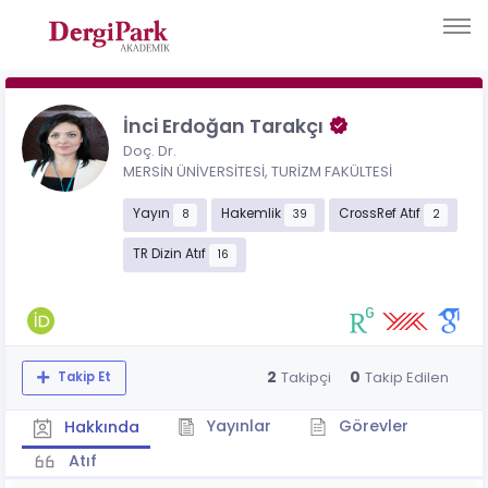
İnci Erdoğan Tarakçı
Doç. Dr.
MERSİN ÜNİVERSİTESİ, TURİZM FAKÜLTESİ
Yayın
Hakemlik
CrossRef Atıf
8
39
2
TR Dizin Atıf
16
2
0
Takipçi
Takip Edilen
Takip Et
Yayınlar
Görevler
Hakkında
Atıf