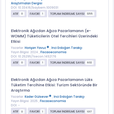
Araştırmaları Dergisi
DOI: 10.33416/baybem.1009031
ATIF
FAVORİ
TOPLAM İNDİRİLME SAYISI
0
1
1255
Elektronik Ağızdan Ağıza Pazarlamanın (e-
WOMM) Tüketicilerin Otel Tercihleri Üzerindeki
Etkisi
Yazarlar:
Horişan Yavuz
,
İnci Erdoğan Tarakçı
Yayın Bilgisi: 2024 ,
Fiscaoeconomia
DOI: 10.25295/fsecon.1452176
ATIF
FAVORİ
TOPLAM İNDİRİLME SAYISI
0
1
602
Elektronik Ağızdan Ağıza Pazarlamanın Lüks
Tüketim Tercihine Etkisi: Turizm Sektöründe Bir
Araştırma
Yazarlar:
Kader Gülsever
,
İnci Erdoğan Tarakçı
Yayın Bilgisi: 2025 ,
Fiscaoeconomia
DOI: -
ATIF
FAVORİ
TOPLAM İNDİRİLME SAYISI
0
1
1017