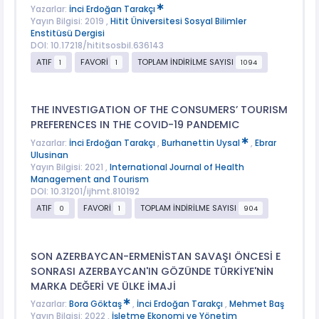
Yazarlar:
İnci Erdoğan Tarakçı
Yayın Bilgisi: 2019 ,
Hitit Üniversitesi Sosyal Bilimler
Enstitüsü Dergisi
DOI: 10.17218/hititsosbil.636143
ATIF
FAVORİ
TOPLAM İNDİRİLME SAYISI
1
1
1094
THE INVESTIGATION OF THE CONSUMERS’ TOURISM
PREFERENCES IN THE COVID-19 PANDEMIC
Yazarlar:
İnci Erdoğan Tarakçı
,
Burhanettin Uysal
,
Ebrar
Ulusinan
Yayın Bilgisi: 2021 ,
International Journal of Health
Management and Tourism
DOI: 10.31201/ijhmt.810192
ATIF
FAVORİ
TOPLAM İNDİRİLME SAYISI
0
1
904
SON AZERBAYCAN-ERMENİSTAN SAVAŞI ÖNCESİ E
SONRASI AZERBAYCAN'IN GÖZÜNDE TÜRKİYE'NİN
MARKA DEĞERİ VE ÜLKE İMAJİ
Yazarlar:
Bora Göktaş
,
İnci Erdoğan Tarakçı
,
Mehmet Baş
Yayın Bilgisi: 2022 ,
İşletme Ekonomi ve Yönetim