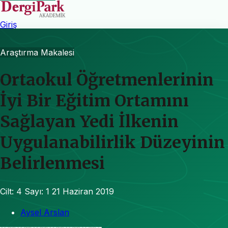
Giriş
Araştırma Makalesi
Ortaokul Öğretmenlerinin
İyi Bir Eğitim Ortamını
Sağlayan Yedi İlkenin
Uygulanabilirlik Düzeyinin
Belirlenmesi
Cilt: 4
Sayı: 1
21 Haziran 2019
Aysel Arslan