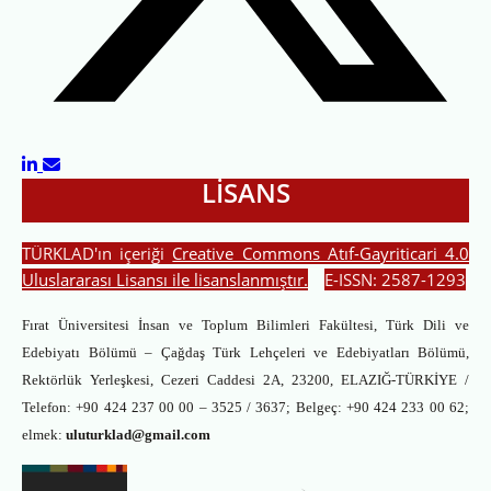
LİSANS
TÜRKLAD'ın içeriği
Creative Commons Atıf-Gayriticari 4.0
Uluslararası Lisansı
ile lisanslanmıştır.
E-ISSN: 2587-1293
Fırat Üniversitesi İnsan ve Toplum Bilimleri Fakültesi, Türk Dili ve
Edebiyatı Bölümü – Çağdaş Türk Lehçeleri ve Edebiyatları Bölümü,
Rektörlük Yerleşkesi, Cezeri Caddesi 2A, 23200, ELAZIĞ-TÜRKİYE /
Telefon: +90 424 237 00 00 – 3525 / 3637; Belgeç: +90 424 233 00 62;
elmek:
uluturklad@gmail.com