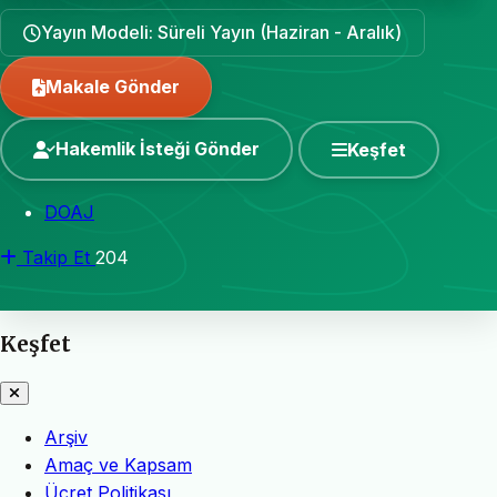
Yayın Modeli: Süreli Yayın (Haziran - Aralık)
Makale Gönder
Hakemlik İsteği Gönder
Keşfet
DOAJ
Takip Et
204
Keşfet
Arşiv
Amaç ve Kapsam
Ücret Politikası