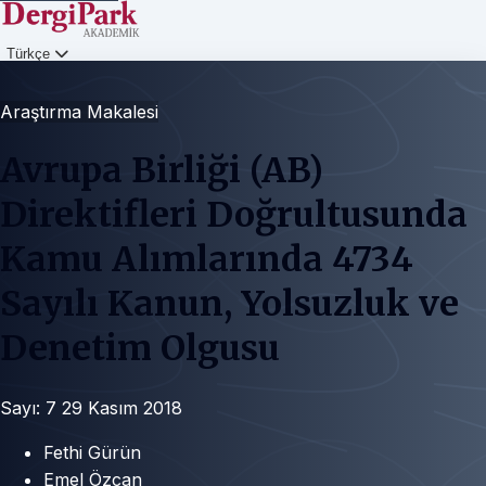
Türkçe
Giriş
Araştırma Makalesi
Avrupa Birliği (AB)
Direktifleri Doğrultusunda
Kamu Alımlarında 4734
Sayılı Kanun, Yolsuzluk ve
Denetim Olgusu
Sayı: 7
29 Kasım 2018
Fethi Gürün
Emel Özcan