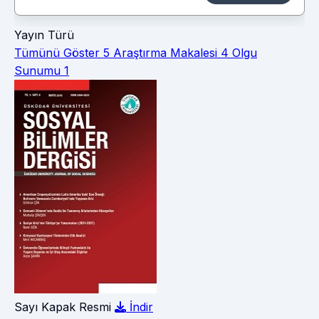
Yayın Türü
Tümünü Göster
5
Araştırma Makalesi
4
Olgu
Sunumu
1
Sayı Kapak Resmi
İndir