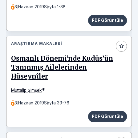
3 Haziran 2019
Sayfa 1-38
PDF Görüntüle
ARAŞTIRMA MAKALESI
Osmanlı Dönemi’nde Kudüs’ün
Tanınmış Ailelerinden
Hüseynîler
*
Muttalip Şimşek
3 Haziran 2019
Sayfa 39-76
PDF Görüntüle