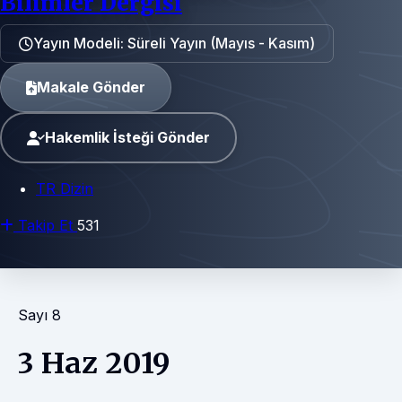
Bilimler Dergisi
Yayın Modeli: Süreli Yayın (Mayıs - Kasım)
Makale Gönder
Hakemlik İsteği Gönder
TR Dizin
Takip Et
531
Sayı 8
3 Haz 2019