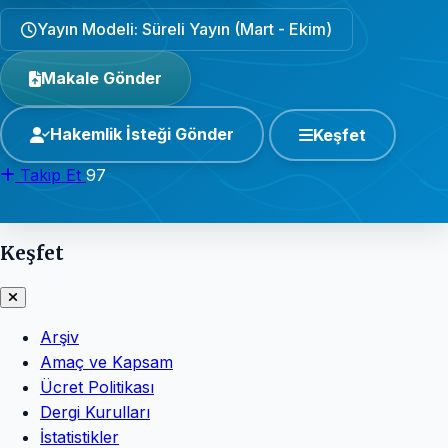
Yayın Modeli: Süreli Yayın (Mart - Ekim)
Makale Gönder
Hakemlik İsteği Gönder
Keşfet
Takip Et
97
Keşfet
Arşiv
Amaç ve Kapsam
Ücret Politikası
Dergi Kurulları
İstatistikler