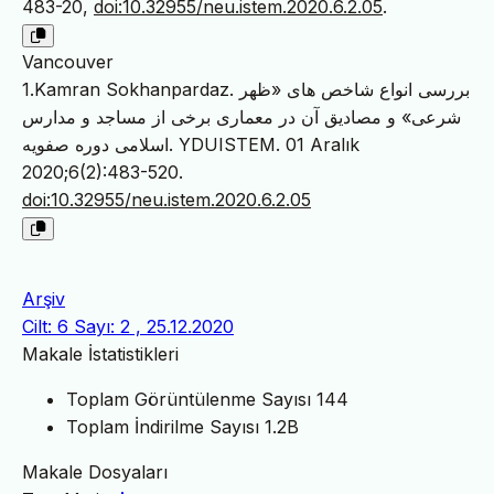
483-20,
doi:10.32955/neu.istem.2020.6.2.05
.
Vancouver
1.Kamran Sokhanpardaz. بررسی انواع شاخص های «ظهر
شرعی» و مصادیق آن در معماری برخی از مساجد و مدارس
اسلامی دوره صفویه. YDUISTEM. 01 Aralık
2020;6(2):483-520.
doi:10.32955/neu.istem.2020.6.2.05
Arşiv
Cilt: 6 Sayı: 2 , 25.12.2020
Makale İstatistikleri
Toplam Görüntülenme Sayısı
144
Toplam İndirilme Sayısı
1.2B
Makale Dosyaları