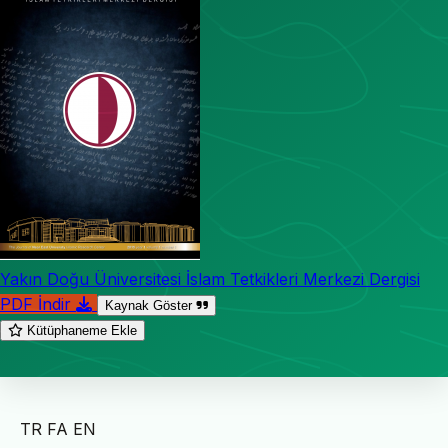
Yakın Doğu Üniversitesi İslam Tetkikleri Merkezi Dergisi
PDF İndir
Kaynak Göster
Kütüphaneme Ekle
TR
FA
EN