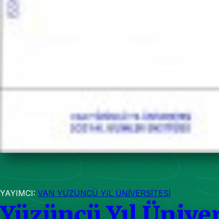
YAYIMCI:
VAN YÜZÜNCÜ YIL ÜNİVERSİTESİ
Yüzüncü Yıl Üniver