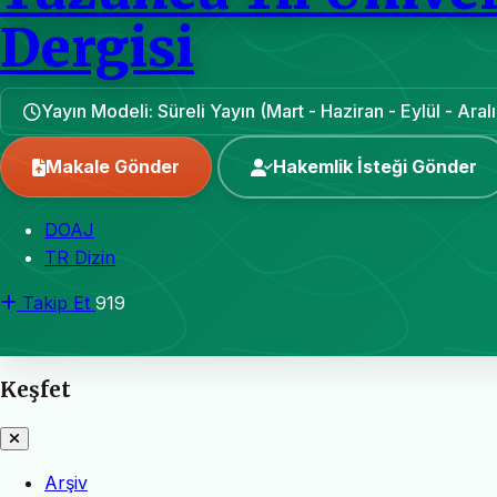
Dergisi
Yayın Modeli: Süreli Yayın (Mart - Haziran - Eylül - Aralı
Makale Gönder
Hakemlik İsteği Gönder
DOAJ
TR Dizin
Takip Et
919
Keşfet
Arşiv