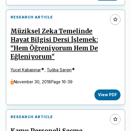
RESEARCH ARTICLE
Müziksel Zeka Temelinde
Hayat Bilgisi Dersi İşlemek:
“Hem Öğreniyorum Hem De
Eğleniyorum"
*
*
Yücel Kabapınar
,
Tuğba Sargın
November 30, 2018
Page 16-39
View PDF
RESEARCH ARTICLE
Kamu Personeli Seçme