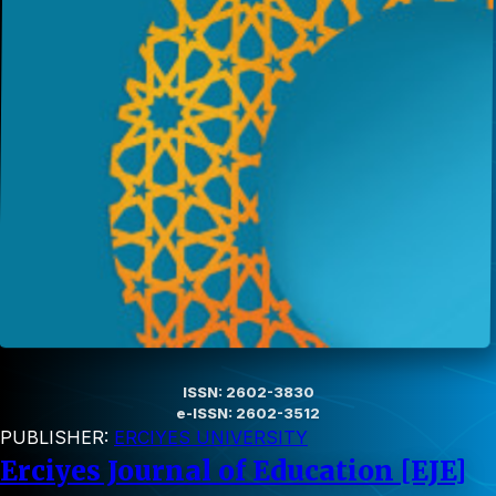
ISSN: 2602-3830
e-ISSN: 2602-3512
PUBLISHER:
ERCIYES UNIVERSITY
Erciyes Journal of Education [EJE]