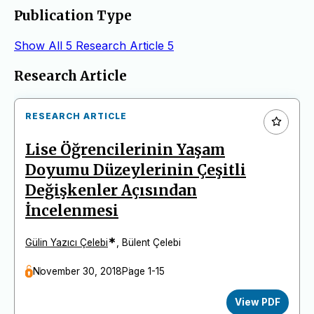
Publication Type
Show All
5
Research Article
5
Articles
Research Article
RESEARCH ARTICLE
Lise Öğrencilerinin Yaşam
Doyumu Düzeylerinin Çeşitli
Değişkenler Açısından
İncelenmesi
*
Gülin Yazıcı Çelebi
,
Bülent Çelebi
November 30, 2018
Page 1-15
View PDF