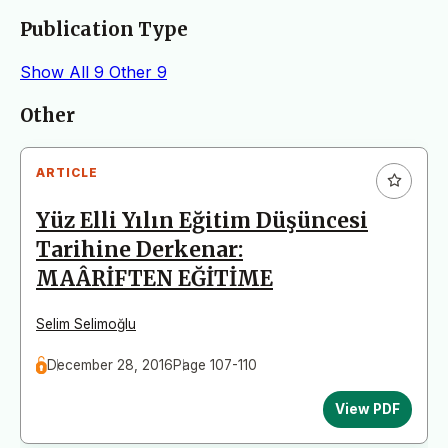
Publication Type
Show All
9
Other
9
Articles
Other
ARTICLE
Yüz Elli Yılın Eğitim Düşüncesi
Tarihine Derkenar:
MAÂRİFTEN EĞİTİME
Selim Selimoğlu
December 28, 2016
Page 107-110
View PDF