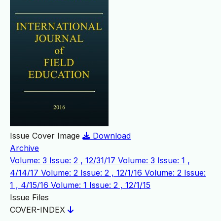
Issue Cover Image
Download
Archive
Volume: 3 Issue: 2 , 12/31/17
Volume: 3 Issue: 1 ,
4/14/17
Volume: 2 Issue: 2 , 12/1/16
Volume: 2 Issue:
1 , 4/15/16
Volume: 1 Issue: 2 , 12/1/15
Issue Files
COVER-INDEX