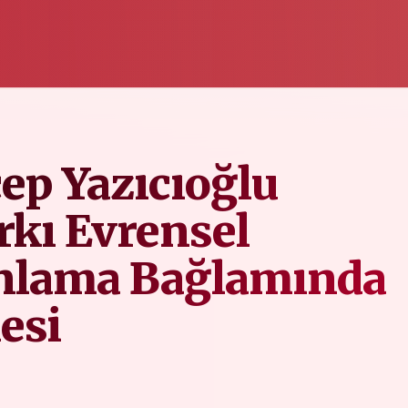
cep Yazıcıoğlu
arkı Evrensel
anlama Bağlamında
esi