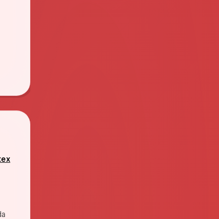
tex
da