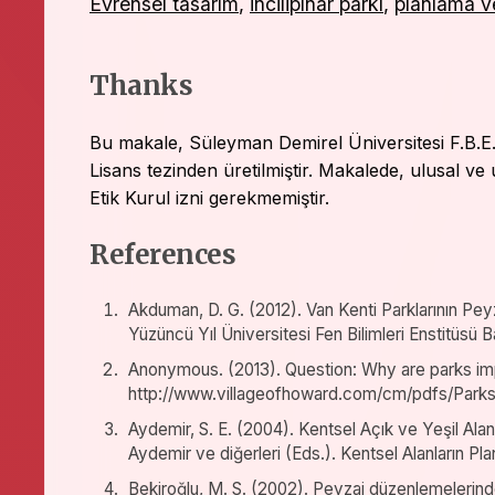
Evrensel tasarım
,
incilipınar parkı
,
planlama v
Thanks
Bu makale, Süleyman Demirel Üniversitesi F.B.E
Lisans tezinden üretilmiştir. Makalede, ulusal ve
Etik Kurul izni gerekmemiştir.
References
Akduman, D. G. (2012). Van Kenti Parklarının Pey
Yüzüncü Yıl Üniversitesi Fen Bilimleri Enstitüsü Ba
Anonymous. (2013). Question: Why are parks imp
http://www.villageofhoward.com/cm/pdfs/Parks
Aydemir, S. E. (2004). Kentsel Açık ve Yeşil Alan
Aydemir ve diğerleri (Eds.). Kentsel Alanların P
Bekiroğlu, M. S. (2002). Peyzaj düzenlemelerinde öz