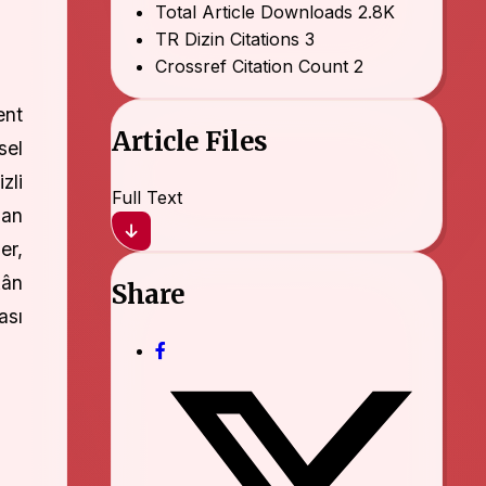
Total Article Downloads
2.8K
TR Dizin Citations
3
Crossref Citation Count
2
ent
Article Files
sel
zli
Full Text
lan
er,
kân
Share
ası