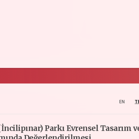
EN
T
(İncilipınar) Parkı Evrensel Tasarım v
mında Değerlendirilmesi