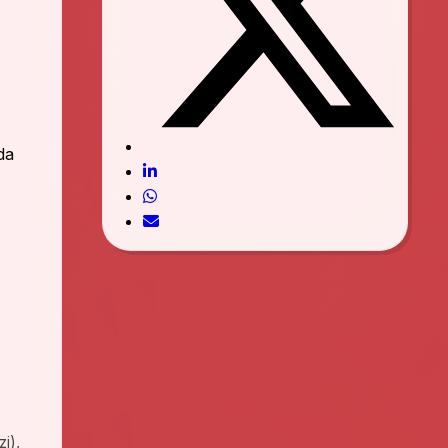
da
zi),