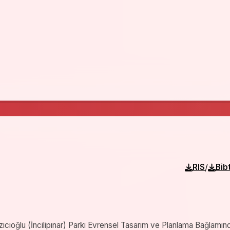
/
RIS
Bib
ıcıoğlu (İncilipınar) Parkı Evrensel Tasarım ve Planlama Bağlamın