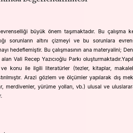
n evrenselliği büyük önem taşımaktadır. Bu çalışma k
ştığı sorunların altını çizmeyi ve bu sorunlara evren
ı hedeflemiştir. Bu çalışmasının ana materyalini; Deni
 yer alan Vali Recep Yazıcıoğlu Parkı oluşturmaktadır.Yapı
konu ile ilgili literatürler (tezler, kitaplar, makalel
raştırılmıştır. Arazi gözlem ve ölçümler yapılarak dış me
r, merdivenler, yürüme yolları, vb.) ulusal ve uluslarar
r.