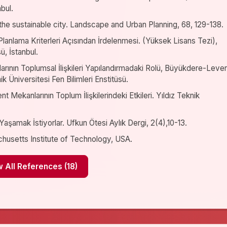
nbul.
 the sustainable city. Landscape and Urban Planning, 68, 129-138.
 Planlama Kriterleri Açısından İrdelenmesi. (Yüksek Lisans Tezi),
ü, İstanbul.
ının Toplumsal İlişkileri Yapılandırmadaki Rolü, Büyükdere-Leve
k Üniversitesi Fen Bilimleri Enstitüsü.
 Mekanlarının Toplum İlişkilerindeki Etkileri. Yıldız Teknik
aşamak İstiyorlar. Ufkun Ötesi Aylık Dergi, 2(4),10-13.
husetts Institute of Technology, USA.
Show All References (18)