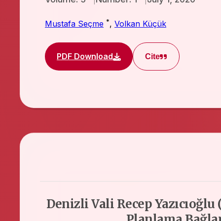
*
Mustafa Seçme
,
Volkan Küçük
PDF Download
Cite
Denizli Vali Recep Yazıcıoğlu 
Planlama Bağla