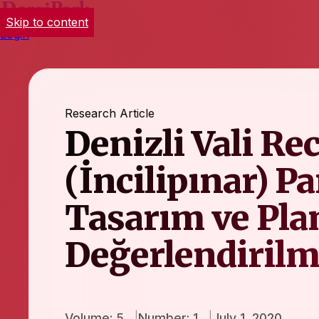
Skip to content
Login
Research Article
Denizli Vali Re
(İncilipınar) P
Tasarım ve Pl
Değerlendirilm
Volume: 5
Number: 1
July 1, 2020