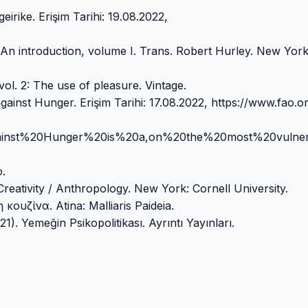
ke. Erişim Tarihi: 19.08.2022,
An introduction, volume I. Trans. Robert Hurley. New York
ol. 2: The use of pleasure. Vintage.
st Hunger. Erişim Tarihi: 17.08.2022, https://www.fao.or
0against%20Hunger%20is%20a,on%20the%20most%20vulner
.
eativity / Anthropology. New York: Cornell University.
κουζίνα. Atina: Malliaris Paideia.
Yemeğin Psikopolitikası. Ayrıntı Yayınları.