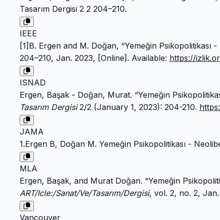
Tasarım Dergisi 2 2 204–210.
IEEE
[1]B. Ergen and M. Doğan, “Yemeğin Psikopolitikası -
204–210, Jan. 2023, [Online]. Available:
https://izli
ISNAD
Ergen, Başak - Doğan, Murat. “Yemeğin Psikopolitikas
Tasarım Dergisi
2/2 (January 1, 2023): 204-210.
https
JAMA
1.Ergen B, Doğan M. Yemeğin Psikopolitikası - Neolib
MLA
Ergen, Başak, and Murat Doğan. “Yemeğin Psikopolitik
ART/Icle:/Sanat/Ve/Tasarım/Dergisi
, vol. 2, no. 2, Ja
Vancouver