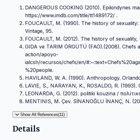
DANGEROUS COOKING (2010). Epikindynes mageiri
https://www.imdb.com/title/tt1489172/ .
FOUCAULT, M. (1990). The history of sexuality: 
Vintage, 95.
FOUCAULT, M. (2012). The history of sexuality, v
GIDA ve TARIM ÖRGÜTÜ (FAO).(2008). Chefs again
action/apoyo-
ialcsh/recursos/chefs/en/#:~:text=Chefs%2
%20people.
HAVILAND, W. A. (1990). Anthropology. Orlando
LAVIE, S., NARAYAN, K., ROSALDO, R. (1993). Cr
LEONARDA, G. (2012). politiki kouzina / πολίτικη 
MENTINIS, M. Çev. SİNANOĞLU İNANÇ, N. (2021). 
Show All References(11)
Details