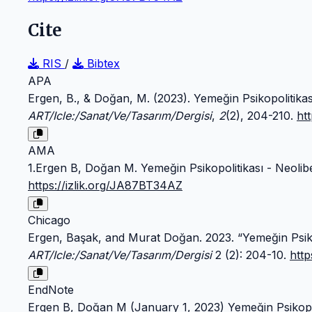
Cite
RIS
/
Bibtex
APA
Ergen, B., & Doğan, M. (2023). Yemeğin Psikopolitikas
ART/Icle:/Sanat/Ve/Tasarım/Dergisi
,
2
(2), 204-210.
ht
AMA
1.Ergen B, Doğan M. Yemeğin Psikopolitikası - Neolib
https://izlik.org/JA87BT34AZ
Chicago
Ergen, Başak, and Murat Doğan. 2023. “Yemeğin Psikop
ART/Icle:/Sanat/Ve/Tasarım/Dergisi
2 (2): 204-10.
http
EndNote
Ergen B, Doğan M (January 1, 2023) Yemeğin Psikopoli