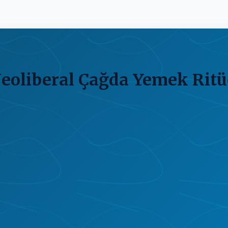
eoliberal Çağda Yemek Ritüe