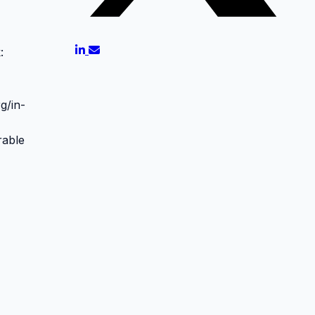
:
g/in-
able