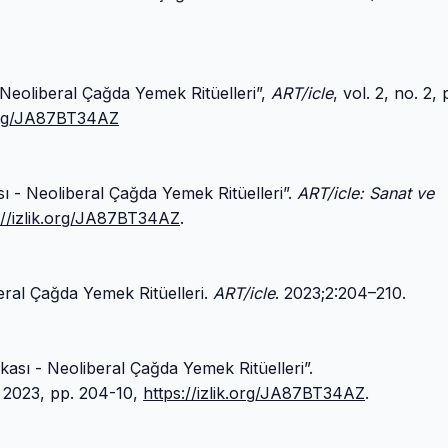
 Neoliberal Çağda Yemek Ritüelleri”,
ART/icle
, vol. 2, no. 2, 
k.org/JA87BT34AZ
ı - Neoliberal Çağda Yemek Ritüelleri”.
ART/icle: Sanat ve
://izlik.org/JA87BT34AZ
.
eral Çağda Yemek Ritüelleri.
ART/icle
. 2023;2:204–210.
ası - Neoliberal Çağda Yemek Ritüelleri”.
n. 2023, pp. 204-10,
https://izlik.org/JA87BT34AZ
.