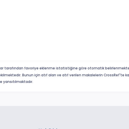
ar tarafından favoriye eklenme istatistiğine göre otomatik belirlenmekte
ekilmektedir. Bunun için atıf alan ve atıf verilen makalelerin CrossRef'te
eme yansıtılmaktadır.