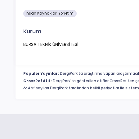
İnsan Kaynakları Yönetimi
Kurum
BURSA TEKNİK ÜNİVERSİTESİ
Popüler Yayınlar:
DergiPark'ta araştırma yapan araştırmacıl
CrossRef Atıf:
DergiPark'ta gösterilen atıflar CrossRef'ten ç
^:
Atıf sayıları DergiPark tarafından belirli periyotlar ile sist