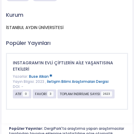
Kurum
İSTANBUL AYDIN ÜNİVERSİTESİ
Popüler Yayınları
INSTAGRAM’IN EVLİ ÇİFTLERİN AİLE YAŞANTISINA
ETKİLERİ
Yazarlar:
Buse Alkan
Yayın Bilgisi: 2023 ,
İletişim Bilimi Araştırmaları Dergisi
DOI: -
ATIF
FAVORİ
TOPLAM İNDİRİLME SAYISI
0
3
2623
Popüler Yayınlar:
DergiPark'ta araştırma yapan araştırmacılar
tarafından favoriye eklenme istatistiğine göre otomatik