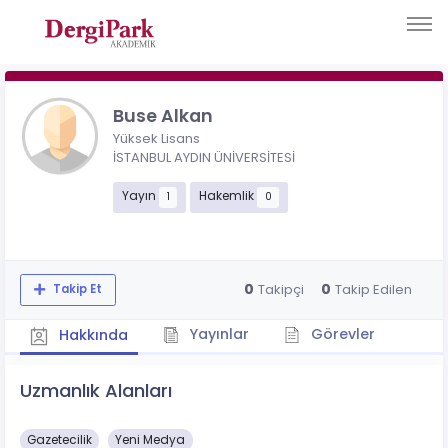
Buse Alkan
Yüksek Lisans
İSTANBUL AYDIN ÜNİVERSİTESİ
Yayın
Hakemlik
1
0
0
0
Takipçi
Takip Edilen
Takip Et
Yayınlar
Görevler
Hakkında
Uzmanlık Alanları
Gazetecilik
Yeni Medya