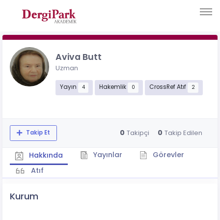
Aviva Butt
Uzman
Yayın
Hakemlik
CrossRef Atıf
4
0
2
0
0
Takipçi
Takip Edilen
Takip Et
Yayınlar
Görevler
Hakkında
Atıf
Kurum