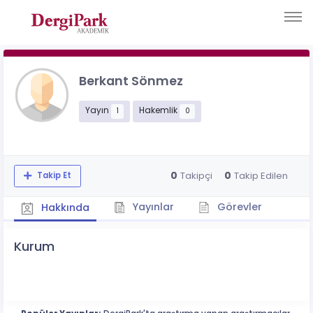
Berkant Sönmez
Yayın
Hakemlik
1
0
0
0
Takipçi
Takip Edilen
Takip Et
Yayınlar
Görevler
Hakkında
Kurum