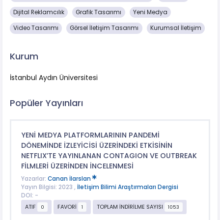
Dijital Reklamcılık
Grafik Tasarımı
Yeni Medya
Video Tasarımı
Görsel İletişim Tasarımı
Kurumsal İletişim
Kurum
İstanbul Aydın Üniversitesi
Popüler Yayınları
YENİ MEDYA PLATFORMLARININ PANDEMİ
DÖNEMİNDE İZLEYİCİSİ ÜZERİNDEKİ ETKİSİNİN
NETFLIX’TE YAYINLANAN CONTAGION VE OUTBREAK
FİLMLERİ ÜZERİNDEN İNCELENMESİ
Yazarlar:
Canan İlarslan
Yayın Bilgisi: 2023 ,
İletişim Bilimi Araştırmaları Dergisi
DOI: -
ATIF
FAVORİ
TOPLAM İNDİRİLME SAYISI
0
1
1053