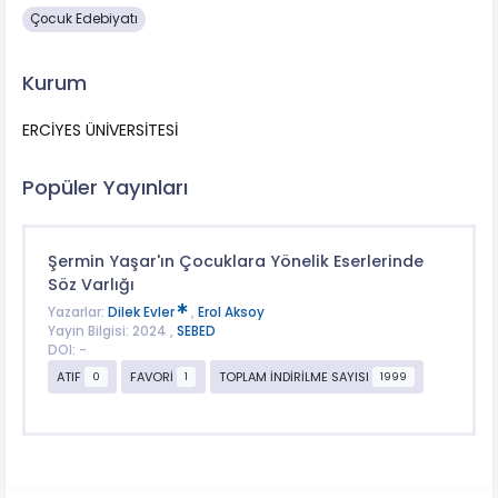
Çocuk Edebiyatı
Kurum
ERCİYES ÜNİVERSİTESİ
Popüler Yayınları
Şermin Yaşar'ın Çocuklara Yönelik Eserlerinde
Söz Varlığı
Yazarlar:
Dilek Evler
,
Erol Aksoy
Yayın Bilgisi: 2024 ,
SEBED
DOI: -
ATIF
FAVORİ
TOPLAM İNDİRİLME SAYISI
0
1
1999