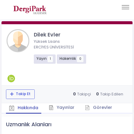
Dilek Evler
Yüksek Lisans
ERCİYES ÜNİVERSİTESİ
Yayın
Hakemlik
1
0
0
0
Takipçi
Takip Edilen
Takip Et
Yayınlar
Görevler
Hakkında
Uzmanlık Alanları