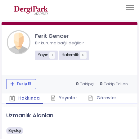
Ferit Gencer
Bir kuruma bağlı değildir
Yayın
Hakemlik
1
0
0
0
Takipçi
Takip Edilen
Takip Et
Yayınlar
Görevler
Hakkında
Uzmanlık Alanları
Biyoloji