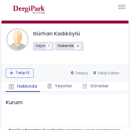
Gürhan Kadıköylü
Yayın
Hakemlik
1
0
0
0
Takipçi
Takip Edilen
Takip Et
Yayınlar
Görevler
Hakkında
Kurum