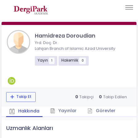
Hamidreza Doroudian
Yrd. Doç. Dr.
Lahijan Branch of Islamic Azad University
Yayın
Hakemlik
1
0
0
0
Takipçi
Takip Edilen
Takip Et
Yayınlar
Görevler
Hakkında
Uzmanlık Alanları