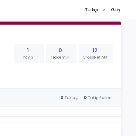
Türkçe
Giriş
1
0
12
Yayın
Hakemlik
CrossRef Atıf
0
0
Takipçi
Takip Edilen