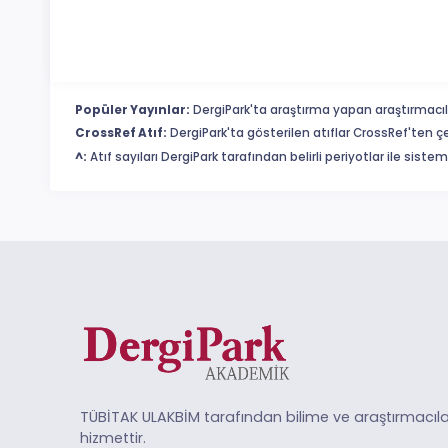
Popüler Yayınlar:
DergiPark'ta araştırma yapan araştırmacıl
CrossRef Atıf:
DergiPark'ta gösterilen atıflar CrossRef'ten ç
^:
Atıf sayıları DergiPark tarafından belirli periyotlar ile sist
TÜBİTAK ULAKBİM tarafından bilime ve araştırmacıla
hizmettir.