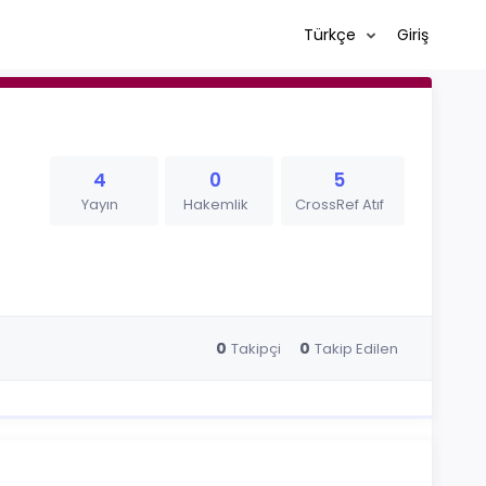
Türkçe
Giriş
4
0
5
Yayın
Hakemlik
CrossRef Atıf
0
0
Takipçi
Takip Edilen