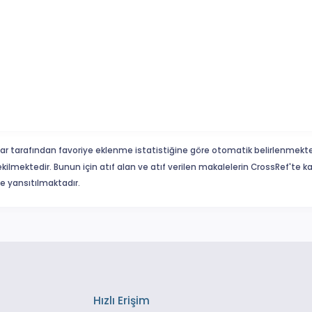
ar tarafından favoriye eklenme istatistiğine göre otomatik belirlenmekte
ekilmektedir. Bunun için atıf alan ve atıf verilen makalelerin CrossRef'te
eme yansıtılmaktadır.
Hızlı Erişim