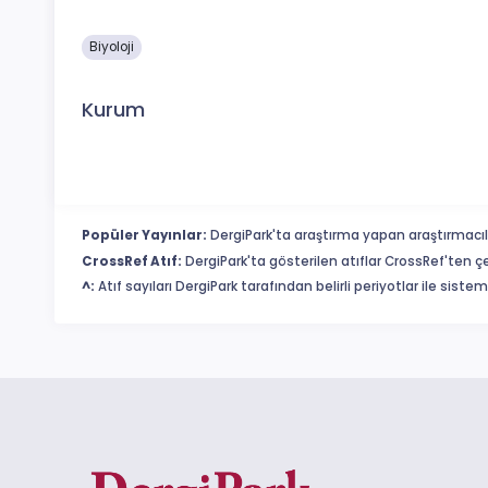
Biyoloji
Kurum
Popüler Yayınlar:
DergiPark'ta araştırma yapan araştırmacıl
CrossRef Atıf:
DergiPark'ta gösterilen atıflar CrossRef'ten ç
^:
Atıf sayıları DergiPark tarafından belirli periyotlar ile sist