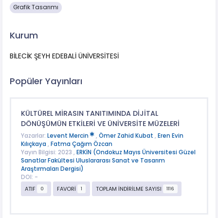
Grafik Tasarımı
Kurum
BİLECİK ŞEYH EDEBALİ ÜNİVERSİTESİ
Popüler Yayınları
KÜLTÜREL MİRASIN TANITIMINDA DİJİTAL
DÖNÜŞÜMÜN ETKİLERİ VE ÜNİVERSİTE MÜZELERİ
Yazarlar:
Levent Mercin
,
Ömer Zahid Kubat
,
Eren Evin
Kılıçkaya
,
Fatma Çağım Özcan
Yayın Bilgisi: 2023 ,
ERKİN (Ondokuz Mayıs Üniversitesi Güzel
Sanatlar Fakültesi Uluslararası Sanat ve Tasarım
Araştırmaları Dergisi)
DOI: -
ATIF
FAVORİ
TOPLAM İNDİRİLME SAYISI
0
1
1116