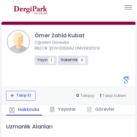
Ömer Zahid Kubat
Öğretim Görevlisi
BİLECİK ŞEYH EDEBALİ ÜNİVERSİTESİ
Yayın
Hakemlik
1
0
0
1
Takipçi
Takip Edilen
Takip Et
Yayınlar
Görevler
Hakkında
Uzmanlık Alanları