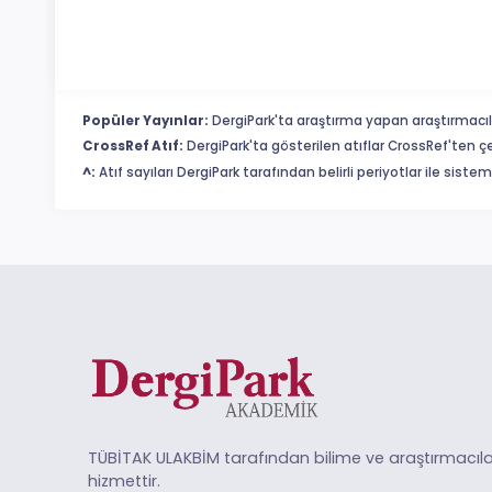
Popüler Yayınlar:
DergiPark'ta araştırma yapan araştırmacıl
CrossRef Atıf:
DergiPark'ta gösterilen atıflar CrossRef'ten ç
^:
Atıf sayıları DergiPark tarafından belirli periyotlar ile sist
TÜBİTAK ULAKBİM tarafından bilime ve araştırmacıla
hizmettir.