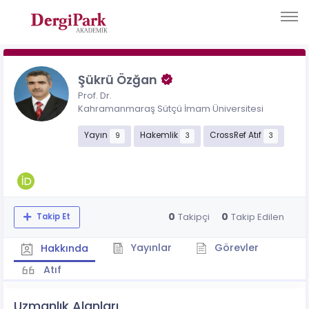
Şükrü Özğan
Prof. Dr.
Kahramanmaraş Sütçü İmam Üniversitesi
Yayın
Hakemlik
CrossRef Atıf
9
3
3
0
0
Takipçi
Takip Edilen
Takip Et
Yayınlar
Görevler
Hakkında
Atıf
Uzmanlık Alanları