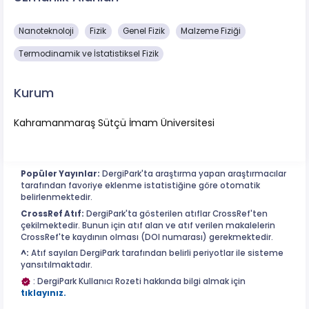
Nanoteknoloji
Fizik
Genel Fizik
Malzeme Fiziği
Termodinamik ve İstatistiksel Fizik
Kurum
Kahramanmaraş Sütçü İmam Üniversitesi
Popüler Yayınlar:
DergiPark'ta araştırma yapan araştırmacılar
tarafından favoriye eklenme istatistiğine göre otomatik
belirlenmektedir.
CrossRef Atıf:
DergiPark'ta gösterilen atıflar CrossRef'ten
çekilmektedir. Bunun için atıf alan ve atıf verilen makalelerin
CrossRef'te kaydının olması (DOI numarası) gerekmektedir.
^:
Atıf sayıları DergiPark tarafından belirli periyotlar ile sisteme
yansıtılmaktadır.
: DergiPark Kullanıcı Rozeti hakkında bilgi almak için
tıklayınız.