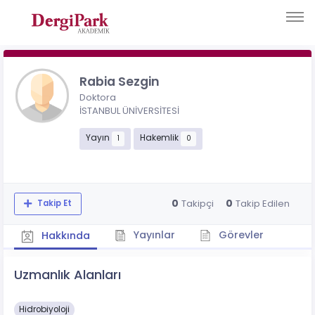
Rabia Sezgin
Doktora
İSTANBUL ÜNİVERSİTESİ
Yayın
Hakemlik
1
0
0
0
Takipçi
Takip Edilen
Takip Et
Yayınlar
Görevler
Hakkında
Uzmanlık Alanları
Hidrobiyoloji