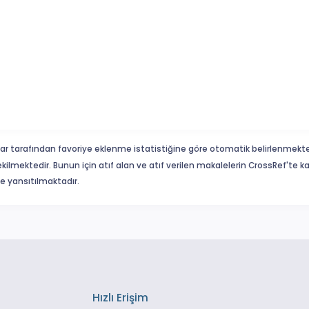
ar tarafından favoriye eklenme istatistiğine göre otomatik belirlenmekte
ekilmektedir. Bunun için atıf alan ve atıf verilen makalelerin CrossRef'te
eme yansıtılmaktadır.
Hızlı Erişim