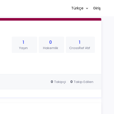
Türkçe
Giriş
1
0
1
Yayın
Hakemlik
CrossRef Atıf
0
0
Takipçi
Takip Edilen