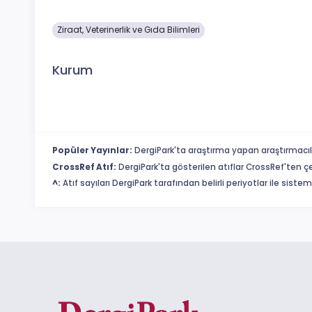
Ziraat, Veterinerlik ve Gıda Bilimleri
Kurum
Popüler Yayınlar:
DergiPark'ta araştırma yapan araştırmacıl
CrossRef Atıf:
DergiPark'ta gösterilen atıflar CrossRef'ten ç
^:
Atıf sayıları DergiPark tarafından belirli periyotlar ile sist