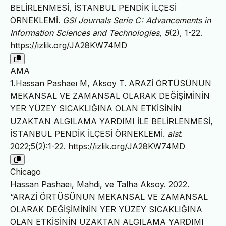
BELİRLENMESİ, İSTANBUL PENDİK İLÇESİ
ÖRNEKLEMİ.
GSI Journals Serie C: Advancements in
Information Sciences and Technologies
,
5
(2), 1-22.
https://izlik.org/JA28KW74MD
AMA
1.Hassan Pashaeı M, Aksoy T. ARAZİ ÖRTÜSÜNUN
MEKANSAL VE ZAMANSAL OLARAK DEĞİŞİMİNİN
YER YÜZEY SICAKLIĞINA OLAN ETKİSİNİN
UZAKTAN ALGILAMA YARDIMI İLE BELİRLENMESİ,
İSTANBUL PENDİK İLÇESİ ÖRNEKLEMİ.
aist
.
2022;5(2):1-22.
https://izlik.org/JA28KW74MD
Chicago
Hassan Pashaeı, Mahdi, ve Talha Aksoy. 2022.
“ARAZİ ÖRTÜSÜNUN MEKANSAL VE ZAMANSAL
OLARAK DEĞİŞİMİNİN YER YÜZEY SICAKLIĞINA
OLAN ETKİSİNİN UZAKTAN ALGILAMA YARDIMI