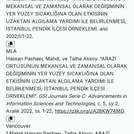
MEKANSAL VE ZAMANSAL OLARAK DEĞİŞİMİNİN
YER YÜZEY SICAKLIĞINA OLAN ETKİSİNİN
UZAKTAN ALGILAMA YARDIMI İLE BELİRLENMESİ,
İSTANBUL PENDİK İLÇESİ ÖRNEKLEMİ.
aist
.
2022;5:1–22.
MLA
Hassan Pashaeı, Mahdi, ve Talha Aksoy. “ARAZİ
ÖRTÜSÜNUN MEKANSAL VE ZAMANSAL OLARAK
DEĞİŞİMİNİN YER YÜZEY SICAKLIĞINA OLAN
ETKİSİNİN UZAKTAN ALGILAMA YARDIMI İLE
BELİRLENMESİ, İSTANBUL PENDİK İLÇESİ
ÖRNEKLEMİ”.
GSI Journals Serie C: Advancements in
Information Sciences and Technologies
, c. 5, sy 2,
Aralık 2022, ss. 1-22,
https://izlik.org/JA28KW74MD
.
Vancouver
1.Mahdi Hassan Pashaeı, Talha Aksoy. ARAZİ