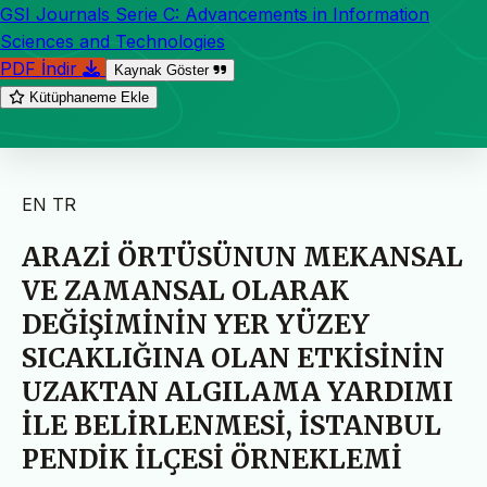
GSI Journals Serie C: Advancements in Information
Sciences and Technologies
PDF İndir
Kaynak Göster
Kütüphaneme Ekle
EN
TR
ARAZİ ÖRTÜSÜNUN MEKANSAL
VE ZAMANSAL OLARAK
DEĞİŞİMİNİN YER YÜZEY
SICAKLIĞINA OLAN ETKİSİNİN
UZAKTAN ALGILAMA YARDIMI
İLE BELİRLENMESİ, İSTANBUL
PENDİK İLÇESİ ÖRNEKLEMİ