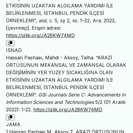
ETKİSİNİN UZAKTAN ALGILAMA YARDIMI İLE
BELİRLENMESİ, İSTANBUL PENDİK İLÇESİ
ÖRNEKLEMİ”,
aist
, c. 5, sy 2, ss. 1–22, Ara. 2022,
[çevrimiçi]. Erişim adresi:
https://izlik.org/JA28KW74MD
ISNAD
Hassan Pashaeı, Mahdi - Aksoy, Talha. “ARAZİ
ÖRTÜSÜNUN MEKANSAL VE ZAMANSAL OLARAK
DEĞİŞİMİNİN YER YÜZEY SICAKLIĞINA OLAN
ETKİSİNİN UZAKTAN ALGILAMA YARDIMI İLE
BELİRLENMESİ, İSTANBUL PENDİK İLÇESİ
ÖRNEKLEMİ”.
GSI Journals Serie C: Advancements in
Information Sciences and Technologies
5/2 (01 Aralık
2022): 1-22.
https://izlik.org/JA28KW74MD
.
JAMA
1.Hassan Pashaeı M, Aksoy T. ARAZİ ÖRTÜSÜNUN