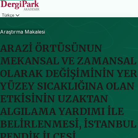
Türkçe
Giriş
Araştırma Makalesi
ARAZİ ÖRTÜSÜNUN
MEKANSAL VE ZAMANSAL
OLARAK DEĞİŞİMİNİN YER
YÜZEY SICAKLIĞINA OLAN
ETKİSİNİN UZAKTAN
ALGILAMA YARDIMI İLE
BELİRLENMESİ, İSTANBUL
PENDİK İLÇESİ