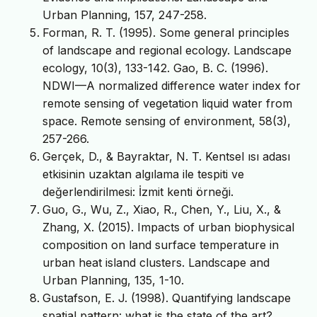
Urban Planning, 157, 247-258.
Forman, R. T. (1995). Some general principles
of landscape and regional ecology. Landscape
ecology, 10(3), 133-142. Gao, B. C. (1996).
NDWI—A normalized difference water index for
remote sensing of vegetation liquid water from
space. Remote sensing of environment, 58(3),
257-266.
Gerçek, D., & Bayraktar, N. T. Kentsel ısı adası
etkisinin uzaktan algılama ile tespiti ve
değerlendirilmesi: İzmit kenti örneği.
Guo, G., Wu, Z., Xiao, R., Chen, Y., Liu, X., &
Zhang, X. (2015). Impacts of urban biophysical
composition on land surface temperature in
urban heat island clusters. Landscape and
Urban Planning, 135, 1-10.
Gustafson, E. J. (1998). Quantifying landscape
spatial pattern: what is the state of the art?.