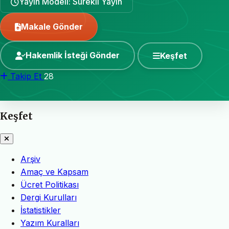
Yayın Modeli: Sürekli Yayın
Makale Gönder
Hakemlik İsteği Gönder
Keşfet
Takip Et
28
Keşfet
Arşiv
Amaç ve Kapsam
Ücret Politikası
Dergi Kurulları
İstatistikler
Yazım Kuralları