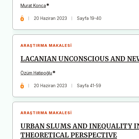
*
Murat Konca
20 Haziran 2023
Sayfa 19-40
ARAŞTIRMA MAKALESI
LACANIAN UNCONSCIOUS AND NE
*
Özüm Hatipoğlu
20 Haziran 2023
Sayfa 41-59
ARAŞTIRMA MAKALESI
URBAN SLUMS AND INEQUALITY IN
THEORETICAL PERSPECTIVE