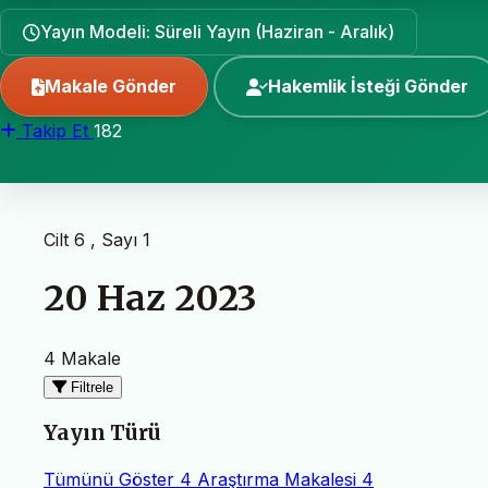
Yayın Modeli: Süreli Yayın (Haziran - Aralık)
Makale Gönder
Hakemlik İsteği Gönder
Takip Et
182
Cilt 6 , Sayı 1
20 Haz 2023
4 Makale
Filtrele
Yayın Türü
Tümünü Göster
4
Araştırma Makalesi
4