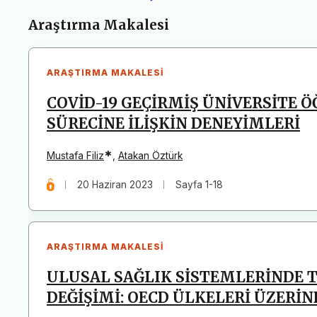
Makaleler
Araştırma Makalesi
ARAŞTIRMA MAKALESI
COVİD-19 GEÇİRMİŞ ÜNİVERSİTE 
SÜRECİNE İLİŞKİN DENEYİMLERİ
*
Mustafa Filiz
,
Atakan Öztürk
20 Haziran 2023
Sayfa 1-18
ARAŞTIRMA MAKALESI
ULUSAL SAĞLIK SİSTEMLERİNDE 
DEĞİŞİMİ: OECD ÜLKELERİ ÜZERİN