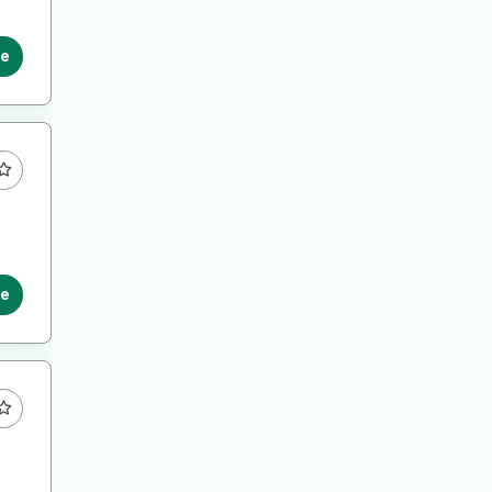
le
le