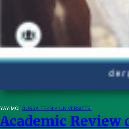
YAYIMCI:
BURSA TEKNİK ÜNİVERSİTESİ
Academic Review o