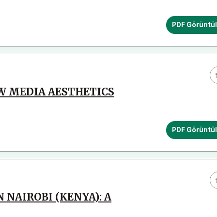
PDF Görüntü
W MEDIA AESTHETICS
PDF Görüntü
 NAIROBI (KENYA): A