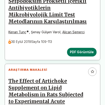
Sefpodoksim Proksetil İçerikli
Antibiyotiklerin
Mikrobiyolojik Limit Test
Metodlarının Karşılaştırılması
*
Kenan Tunç
,
Şenay Gülşen Varol
,
Alican Semerci
30 Eylül 2019
Sayfa 109-113
PDF Görüntüle
ARAŞTIRMA MAKALESI
The Effect of Artichoke
Supplement on Lipid
Metabolism in Rats Subjected
to Experimental Acute