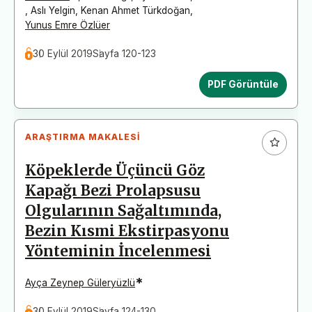
,
Aslı Yelgin
,
Kenan Ahmet Türkdoğan
,
Yunus Emre Özlüer
30 Eylül 2019
Sayfa 120-123
PDF Görüntüle
ARAŞTIRMA MAKALESI
Köpeklerde Üçüncü Göz
Kapağı Bezi Prolapsusu
Olgularının Sağaltımında,
Bezin Kısmi Ekstirpasyonu
Yönteminin İncelenmesi
*
Ayça Zeynep Güleryüzlü
30 Eylül 2019
Sayfa 124-130