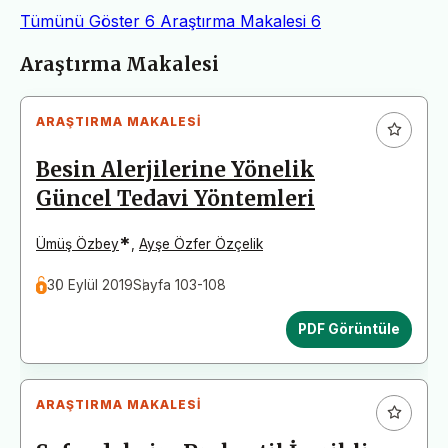
Tümünü Göster
6
Araştırma Makalesi
6
Makaleler
Araştırma Makalesi
ARAŞTIRMA MAKALESI
Besin Alerjilerine Yönelik
Güncel Tedavi Yöntemleri
*
Ümüş Özbey
,
Ayşe Özfer Özçelik
30 Eylül 2019
Sayfa 103-108
PDF Görüntüle
ARAŞTIRMA MAKALESI