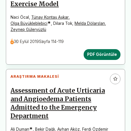
Exercise Model
Naci Öcal
,
Tünay Kontaş Aşkar
,
*
Olga Büyükleblebici
,
Dilara Tok
,
Melda Dölarslan
,
Zeynep Güleryüzlü
30 Eylül 2019
Sayfa 114-119
PDF Görüntüle
ARAŞTIRMA MAKALESI
Assessment of Acute Urticaria
and Angioedema Patients
Admitted to the Emergency
Department
*
Ali Duman
,
Bekir Dağlı
,
Ayhan Aköz
,
Ferdi Özdemir