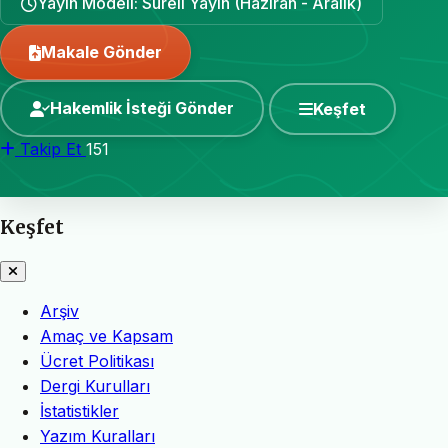
Yayın Modeli: Süreli Yayın (Haziran - Aralık)
Makale Gönder
Hakemlik İsteği Gönder
Keşfet
Takip Et
151
Keşfet
Arşiv
Amaç ve Kapsam
Ücret Politikası
Dergi Kurulları
İstatistikler
Yazım Kuralları