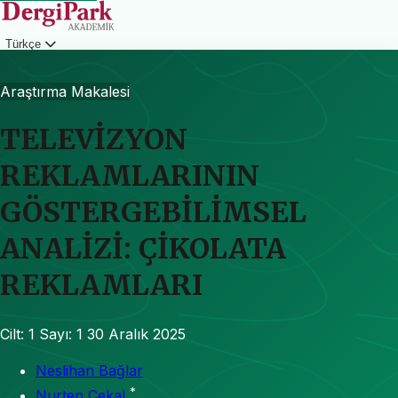
Türkçe
Giriş
Araştırma Makalesi
TELEVİZYON
REKLAMLARININ
GÖSTERGEBİLİMSEL
ANALİZİ: ÇİKOLATA
REKLAMLARI
Cilt: 1
Sayı: 1
30 Aralık 2025
Neslihan Bağlar
*
Nurten Çekal