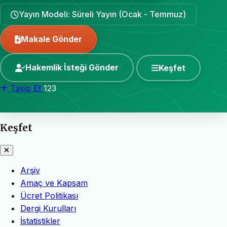
Yayın Modeli: Süreli Yayın (Ocak - Temmuz)
Makale Gönder
Hakemlik İsteği Gönder
Keşfet
Takip Et
123
Keşfet
Arşiv
Amaç ve Kapsam
Ücret Politikası
Dergi Kurulları
İstatistikler