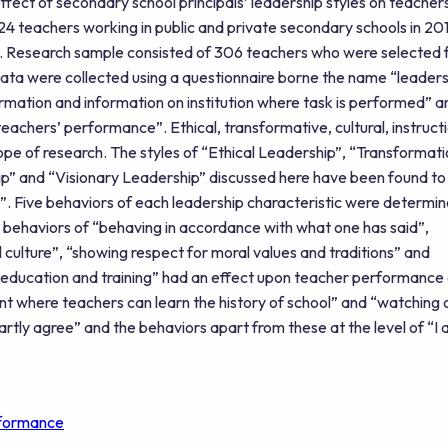
ffect of secondary school principals’ leadership styles on teacher
24 teachers working in public and private secondary schools in 20
ct. Research sample consisted of 306 teachers who were selected
ata were collected using a questionnaire borne the name “leaders
ormation and information on institution where task is performed” a
 teachers’ performance”. Ethical, transformative, cultural, instruct
ope of research. The styles of “Ethical Leadership”, “Transformati
hip” and “Visionary Leadership” discussed here have been found t
e”. Five behaviors of each leadership characteristic were determi
t behaviors of “behaving in accordance with what one has said”,
l culture”, “showing respect for moral values and traditions” and
e education and training” had an effect upon teacher performance 
ent where teachers can learn the history of school” and “watching o
 partly agree” and the behaviors apart from these at the level of “I
rformance