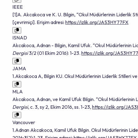
IEEE
[1]A. Akcakoca ve K. U. Bilgin, “Okul Müdürlerinin Liderlik 
[çevrimiçi]. Erişim adresi:
https://izlik.org/JA53HY77FX
ISNAD
Akcakoca, Adnan - Bilgin, Kamil Ufuk. “Okul Müdürlerinin Li
Dergisi
3/2 (01 Ekim 2016): 1-23.
https://izlik.org/JA53HY7
JAMA
1.Akcakoca A, Bilgin KU. Okul Müdürlerinin Liderlik Stilleri
MLA
Akcakoca, Adnan, ve Kamil Ufuk Bilgin. “Okul Müdürlerinin L
Dergisi
, c. 3, sy 2, Ekim 2016, ss. 1-23,
https://izlik.org/JA
Vancouver
1.Adnan Akcakoca, Kamil Ufuk Bilgin. Okul Müdürlerinin Lide
2016;3(2):1-23. Erişim adresi:
https://izlik.org/JA53HY77FX