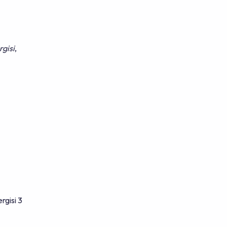
gisi
,
rgisi 3