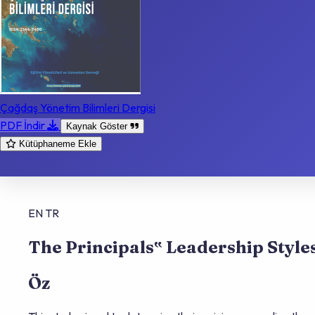
Çağdaş Yönetim Bilimleri Dergisi
PDF İndir
Kaynak Göster
Kütüphaneme Ekle
EN
TR
The Principals‟ Leadership Styl
Öz