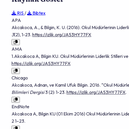
RIS
/
Bibtex
APA
Akcakoca, A., & Bilgin, K. U. (2016). Okul Müdürlerinin Lider
3
(2), 1-23.
https://izlik.org/JA53HY77FX
AMA
1.Akcakoca A, Bilgin KU. Okul Müdürlerinin Liderlik Stilleri
https://izlik.org/JA53HY77FX
Chicago
Akcakoca, Adnan, ve Kamil Ufuk Bilgin. 2016. “Okul Müdürler
Bilimleri Dergisi
3 (2): 1-23.
https://izlik.org/JA53HY77FX
.
EndNote
Akcakoca A, Bilgin KU (01 Ekim 2016) Okul Müdürlerinin Lide
2 1–23.