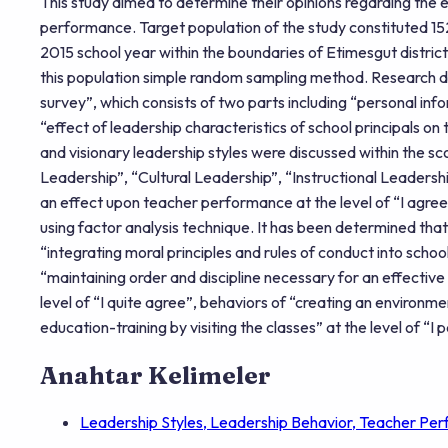
This study aimed to determine their opinions regarding the e
performance. Target population of the study constituted 15
2015 school year within the boundaries of Etimesgut distri
this population simple random sampling method. Research d
survey”, which consists of two parts including “personal inf
“effect of leadership characteristics of school principals on
and visionary leadership styles were discussed within the sc
Leadership”, “Cultural Leadership”, “Instructional Leaders
an effect upon teacher performance at the level of “I agre
using factor analysis technique. It has been determined tha
“integrating moral principles and rules of conduct into schoo
“maintaining order and discipline necessary for an effectiv
level of “I quite agree”, behaviors of “creating an environm
education-training by visiting the classes” at the level of “I
Anahtar Kelimeler
Leadership Styles, Leadership Behavior, Teacher Pe