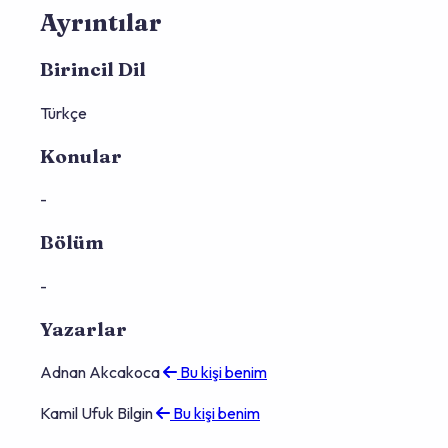
Ayrıntılar
Birincil Dil
Türkçe
Konular
-
Bölüm
-
Yazarlar
Adnan Akcakoca
Bu kişi benim
Kamil Ufuk Bilgin
Bu kişi benim