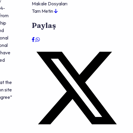
s’
Makale Dosyaları
14-
Tam Metin
 from
hip
Paylaş
nd
ional
onal
o have
ned
at the
n site
 agree”