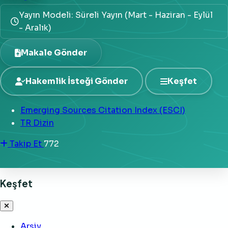
Yayın Modeli: Süreli Yayın (Mart - Haziran - Eylül
- Aralık)
Makale Gönder
Hakemlik İsteği Gönder
Keşfet
Emerging Sources Citation Index (ESCI)
TR Dizin
Takip Et
772
Keşfet
Arşiv