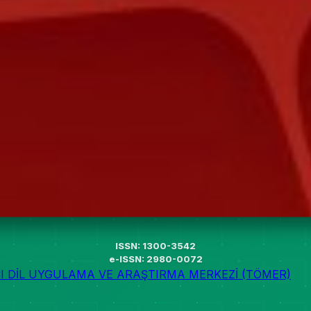
ISSN: 1300-3542
e-ISSN: 2980-0072
I DİL UYGULAMA VE ARAŞTIRMA MERKEZİ (TÖMER)