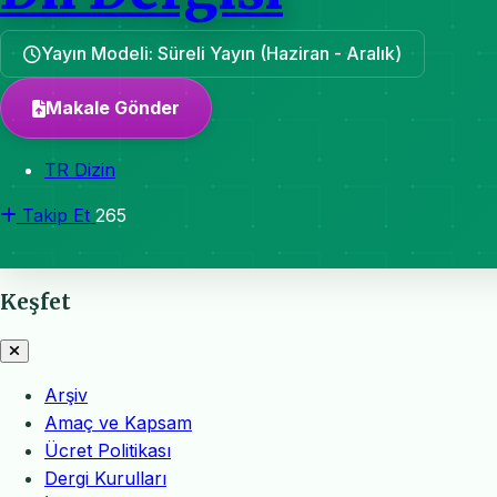
Yayın Modeli: Süreli Yayın (Haziran - Aralık)
Makale Gönder
TR Dizin
Takip Et
265
Keşfet
Arşiv
Amaç ve Kapsam
Ücret Politikası
Dergi Kurulları