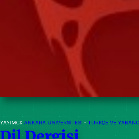
YAYIMCI:
ANKARA ÜNİVERSİTESİ
-
TÜRKÇE VE YABANC
Dil Dergisi