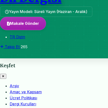
Yayın Modeli: Süreli Yayın (Haziran - Aralık)
Makale Gönder
TR Dizin
Takip Et
265
Keşfet
Arşiv
Amaç ve Kapsam
Ücret Politikası
Dergi Kurulları