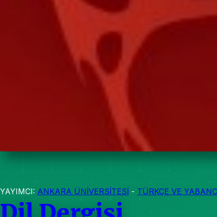
YAYIMCI:
ANKARA ÜNİVERSİTESİ
-
TÜRKÇE VE YABANC
Dil Dergisi