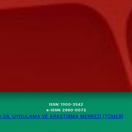
ISSN: 1300-3542
e-ISSN: 2980-0072
I DİL UYGULAMA VE ARAŞTIRMA MERKEZİ (TÖMER)