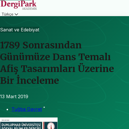
Türkçe
Giriş
Sanat ve Edebiyat
1789 Sonrasından
Günümüze Dans Temalı
Afiş Tasarımları Üzerine
Bir İnceleme
13 Mart 2019
*
Tuğba Gayret