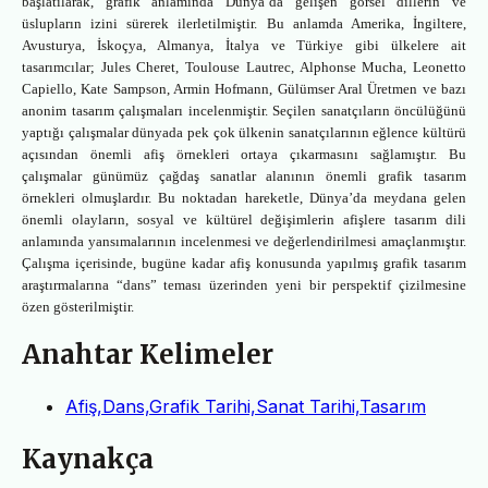
başlatılarak, grafik anlamında Dünya’da gelişen görsel dillerin ve
üslupların izini sürerek ilerletilmiştir. Bu anlamda Amerika, İngiltere,
Avusturya, İskoçya, Almanya, İtalya ve Türkiye gibi ülkelere ait
tasarımcılar; Jules Cheret, Toulouse Lautrec, Alphonse Mucha, Leonetto
Capiello, Kate Sampson, Armin Hofmann, Gülümser Aral Üretmen ve bazı
anonim tasarım çalışmaları incelenmiştir. Seçilen sanatçıların öncülüğünü
yaptığı çalışmalar dünyada pek çok ülkenin sanatçılarının eğlence kültürü
açısından önemli afiş örnekleri ortaya çıkarmasını sağlamıştır. Bu
çalışmalar günümüz çağdaş sanatlar alanının önemli grafik tasarım
örnekleri olmuşlardır. Bu noktadan hareketle, Dünya’da meydana gelen
önemli olayların, sosyal ve kültürel değişimlerin afişlere tasarım dili
anlamında yansımalarının incelenmesi ve değerlendirilmesi amaçlanmıştır.
Çalışma içerisinde, bugüne kadar afiş konusunda yapılmış grafik tasarım
araştırmalarına “dans” teması üzerinden yeni bir perspektif çizilmesine
özen gösterilmiştir.
Anahtar Kelimeler
Afiş,Dans,Grafik Tarihi,Sanat Tarihi,Tasarım
Kaynakça