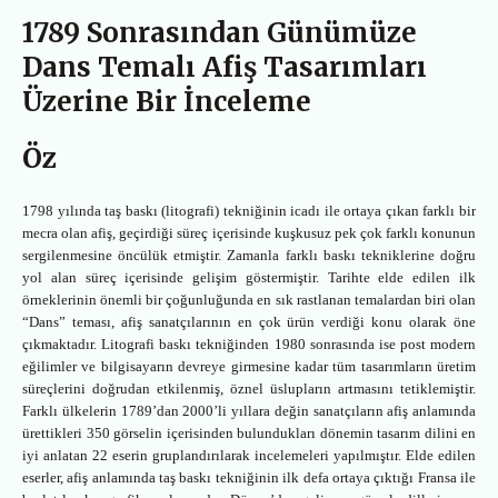
1789 Sonrasından Günümüze
Dans Temalı Afiş Tasarımları
Üzerine Bir İnceleme
Öz
1798 yılında taş baskı (litografi) tekniğinin icadı ile ortaya çıkan farklı bir
mecra olan afiş, geçirdiği süreç içerisinde kuşkusuz pek çok farklı konunun
sergilenmesine öncülük etmiştir. Zamanla farklı baskı tekniklerine doğru
yol alan süreç içerisinde gelişim göstermiştir. Tarihte elde edilen ilk
örneklerinin önemli bir çoğunluğunda en sık rastlanan temalardan biri olan
“Dans” teması, afiş sanatçılarının en çok ürün verdiği konu olarak öne
çıkmaktadır. Litografi baskı tekniğinden 1980 sonrasında ise post modern
eğilimler ve bilgisayarın devreye girmesine kadar tüm tasarımların üretim
süreçlerini doğrudan etkilenmiş, öznel üslupların artmasını tetiklemiştir.
Farklı ülkelerin 1789’dan 2000’li yıllara değin sanatçıların afiş anlamında
ürettikleri 350 görselin içerisinden bulundukları dönemin tasarım dilini en
iyi anlatan 22 eserin gruplandırılarak incelemeleri yapılmıştır. Elde edilen
eserler, afiş anlamında taş baskı tekniğinin ilk defa ortaya çıktığı Fransa ile