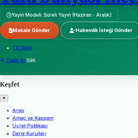
Yayın Modeli: Süreli Yayın (Haziran - Aralık)
Makale Gönder
Hakemlik İsteği Gönder
TR Dizin
Takip Et
596
Keşfet
Arşiv
Amaç ve Kapsam
Ücret Politikası
Dergi Kurulları