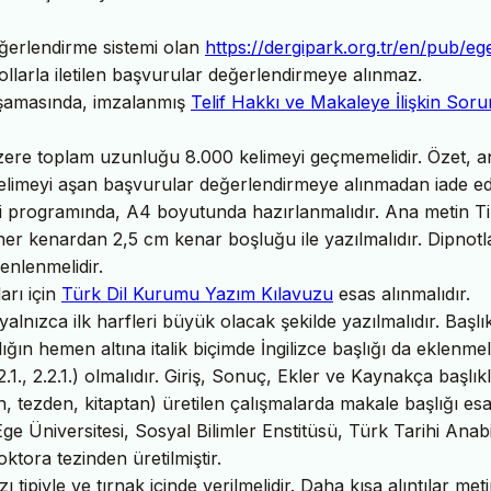
eğerlendirme sistemi olan
https://dergipark.org.tr/en/pub/eg
ollarla iletilen başvurular değerlendirmeye alınmaz.
 aşamasında, imzalanmış
Telif Hakkı ve Makaleye İlişkin Sor
 üzere toplam uzunluğu 8.000 kelimeyi geçmemelidir. Özet, 
kelimeyi aşan başvurular değerlendirmeye alınmadan iade edil
i programında, A4 boyutunda hazırlanmalıdır. Ana metin T
 her kenardan 2,5 cm kenar boşluğu ile yazılmalıdır. Dipnotla
zenlenmelidir.
arı için
Türk Dil Kurumu Yazım Kılavuzu
esas alınmalıdır.
alnızca ilk harfleri büyük olacak şekilde yazılmalıdır. Başlı
ın hemen altına italik biçimde İngilizce başlığı da eklenmeli
2.1., 2.2.1.) olmalıdır. Giriş, Sonuç, Ekler ve Kaynakça başlıkl
 tezden, kitaptan) üretilen çalışmalarda makale başlığı es
Ege Üniversitesi, Sosyal Bilimler Enstitüsü, Türk Tarihi Anab
tora tezinden üretilmiştir.
azı tipiyle ve tırnak içinde verilmelidir. Daha kısa alıntılar met