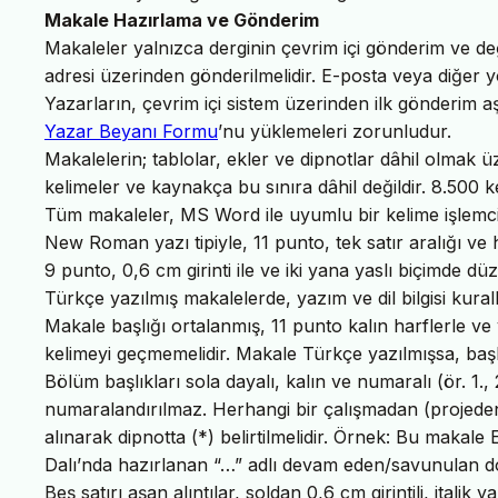
Makale Hazırlama ve Gönderim
Makaleler yalnızca derginin çevrim içi gönderim ve d
adresi üzerinden gönderilmelidir. E-posta veya diğer y
Yazarların, çevrim içi sistem üzerinden ilk gönderim
Yazar Beyanı Formu
’nu yüklemeleri zorunludur.
Makalelerin; tablolar, ekler ve dipnotlar dâhil olmak
kelimeler ve kaynakça bu sınıra dâhil değildir. 8.500 
Tüm makaleler, MS Word ile uyumlu bir kelime işlemc
New Roman yazı tipiyle, 11 punto, tek satır aralığı ve
9 punto, 0,6 cm girinti ile ve iki yana yaslı biçimde dü
Türkçe yazılmış makalelerde, yazım ve dil bilgisi kurall
Makale başlığı ortalanmış, 11 punto kalın harflerle ve y
kelimeyi geçmemelidir. Makale Türkçe yazılmışsa, başlığ
Bölüm başlıkları sola dayalı, kalın ve numaralı (ör. 1., 
numaralandırılmaz. Herhangi bir çalışmadan (projeden,
alınarak dipnotta (*) belirtilmelidir. Örnek: Bu makale 
Dalı’nda hazırlanan “…” adlı devam eden/savunulan dok
Beş satırı aşan alıntılar, soldan 0,6 cm girintili, italik y