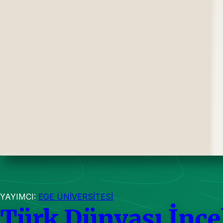
YAYIMCI:
EGE ÜNİVERSİTESİ
Türk Dünyası İnce