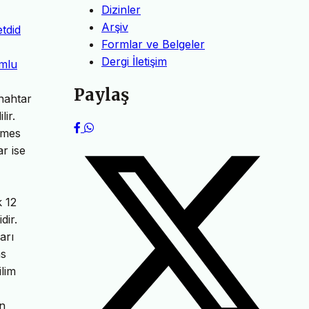
Dizinler
Arşiv
etdid
Formlar ve Belgeler
Dergi İletişim
umlu
Paylaş
anahtar
ir.
imes
r ise
k 12
dir.
arı
as
ilim
in