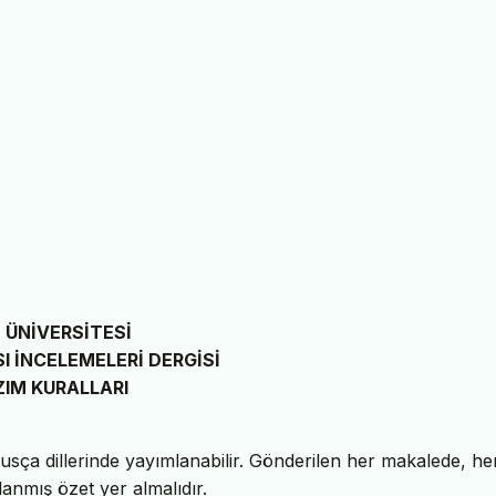
 ÜNİVERSİTESİ
I İNCELEMELERİ DERGİSİ
IM KURALLARI
Rusça dillerinde yayımlanabilir. Gönderilen her makalede, h
lanmış özet yer almalıdır.